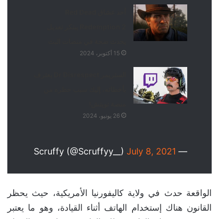
أحد عشاق Red Dead
Redemption 2 يبتكر تعديل
يحدث ضجة في منصات البث
15 أكتوبر، 2024
الستريمر Dr Disrespect يعترف
بأخطائه، إليك سبب حظره من
منصة تويتش!
26 يونيو، 2024
July 8, 2021
— Scruffy (@Scruffyy__)
الواقعة حدث في ولاية كاليفورنيا الأمريكية، حيث يحظر
القانون هناك إستخدام الهاتف أثناء القيادة، وهو ما يعتبر