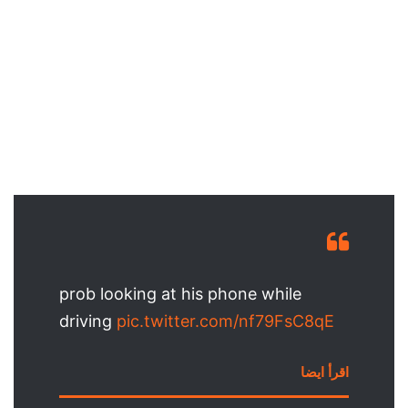
prob looking at his phone while
driving
pic.twitter.com/nf79FsC8qE
اقرأ ايضا