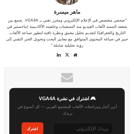
ماهر ميسرة
"صحفي متخصص في الإعلام الإلكتروني ومحرر تقني بـ VGA4A. يجمع بين
شغفه الممتد لألعاب الفيديو منذ التسعينات وخلفيته الأكاديمية (ماجستير في
التاريخ والجغرافيا) لتقديم تحليل معمق ونظرة ثاقبة لتطور صناعة الألعاب.
خبير في صياغة المحتوى المتوافق مع معايير البحث وتحويل الخبر التقني إلى
رؤية تحليلية شاملة."
موقع
‫X
لينكدإن
الويب
🎮 اشترك في نشرة VGA4A
أبرز أخبار ومراجعات الألعاب للمجتمع العربي — كل أسبوع في
بريدك.
اشترك