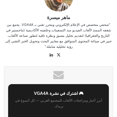
ماهر ميسرة
"صحفي متخصص في الإعلام الإلكتروني ومحرر تقني بـ VGA4A. يجمع بين
شغفه الممتد لألعاب الفيديو منذ التسعينات وخلفيته الأكاديمية (ماجستير في
التاريخ والجغرافيا) لتقديم تحليل معمق ونظرة ثاقبة لتطور صناعة الألعاب.
خبير في صياغة المحتوى المتوافق مع معايير البحث وتحويل الخبر التقني إلى
رؤية تحليلية شاملة."
‫X
لينكدإن
موقع
الويب
🎮 اشترك في نشرة VGA4A
أبرز أخبار ومراجعات الألعاب للمجتمع العربي — كل أسبوع في
بريدك.