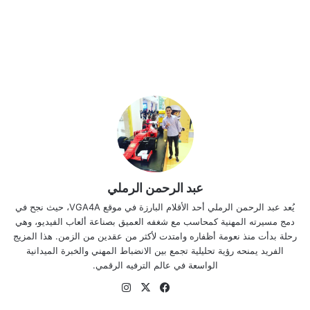
عبد الرحمن الرملي
يُعد عبد الرحمن الرملي أحد الأقلام البارزة في موقع VGA4A، حيث نجح في
دمج مسيرته المهنية كمحاسب مع شغفه العميق بصناعة ألعاب الفيديو، وهي
رحلة بدأت منذ نعومة أظفاره وامتدت لأكثر من عقدين من الزمن. هذا المزيج
الفريد يمنحه رؤية تحليلية تجمع بين الانضباط المهني والخبرة الميدانية
الواسعة في عالم الترفيه الرقمي.
‫X
فيسبوك
انستقرام
موقع
الويب