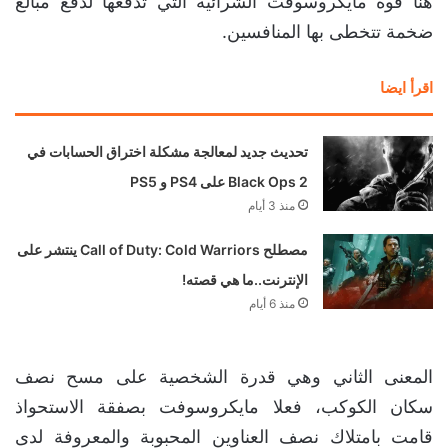
هنا قوة مايكروسوفت الشرائية التي تدفعها لدفع مبالغ
ضخمة تتخطى بها المنافسين.
اقرأ ايضا
تحديث جديد لمعالجة مشكلة اختراق الحسابات في
Black Ops 2 على PS4 و PS5
منذ 3 أيام
مصطلح Call of Duty: Cold Warriors ينتشر على
الإنترنت..ما هي قصته!
منذ 6 أيام
المعنى الثاني وهي قدرة الشخصية على مسح نصف
سكان الكوكب، فعلا مايكروسوفت بصفقة الاستحواذ
قامت بامتلاك نصف العناوين المحبوبة والمعروفة لدى