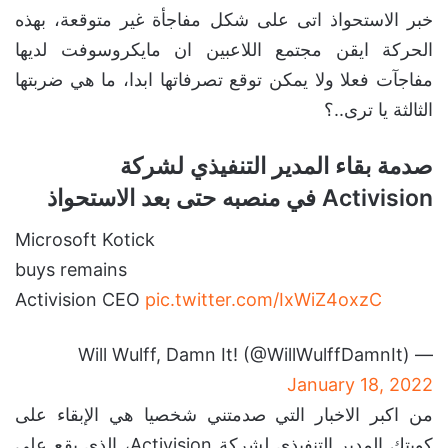
خبر الاستحواذ اتى على شكل مفاجأة غير متوقعة، بهذه
الحركة ايقن مجتمع اللاعبين ان مايكروسوفت لديها
مفاجآت فعلا ولا يمكن توقع تصرفاتها ابدا، ما هي ضربتها
الثالثة يا ترى..؟
صدمة بقاء المدير التنفيذي لشركة
Activision في منصبه حتى بعد الاستحواذ
Microsoft Kotick
buys remains
Activision CEO
pic.twitter.com/IxWiZ4oxzC
— Will Wulff, Damn It! (@WillWulffDamnIt)
January 18, 2022
من اكبر الاخبار التي صدمتني شخصيا هي الإبقاء على
كويتك المدير التنفيذي لشركة Activision، الذي يقع على