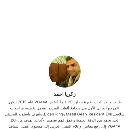
زكريا احمد
طبيب وناقد ألعاب بخبرة تتجاوز 20 عاماً، أسّس VGA4A عام 2015 ليكون
المرجع العربي الأول في صحافة ألعاب الفيديو. تشمل تغطيته مراجعات
سلاسل Resident Evil وMetal Gear وElden Ring، ويُعرف بأسلوبه التحليلي
الذي يجمع بين الدقة العلمية وعمق فهم تصميم الألعاب. يهدف من خلال
VGA4A إلى رفع معايير الإعلام التقني العربي إلى مستوى أفضل المنافذ