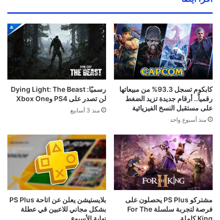
كابكوم تسجل 93.3% من مبيعاتها
رسميًا: Dying Light: The Beast
رقمياً.. أرقام جديدة تزيد الضغط
لن تصدر على PS4 وXbox One
على مستقبل النسخ الفيزيائية
منذ 3 أسابيع
منذ أسبوع واحد
مشتركو PS Plus يحصلون على
بلايستيشن يعلن عن اتاحة PS Plus
فرصة لتجربة سلسلة For The
بشكل مجاني للاعبين قي عطلة
King كاملة
نهاية الأسبوع