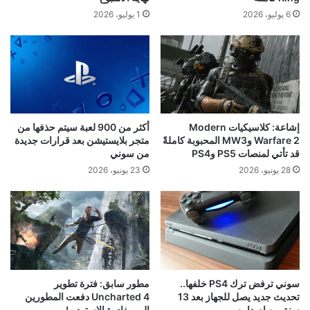
6 يوليو، 2026
1 يوليو، 2026
إشاعة: كلاسيكيات Modern
أكثر من 900 لعبة سيتم حذفها من
Warfare 2 وMW3 المحبوبة كاملةً
متجر بلايستيشن بعد قرارات جديدة
قد تأتي لمنصات PS5 وPS4
من سوني
28 يونيو، 2026
23 يونيو، 2026
سوني ترفض ترك PS4 خلفها..
مطور سابق: فترة تطوير
تحديث جديد يصل للجهاز بعد 13
Uncharted 4 دفعت المطورين
سنة من إصداره
إلى مغادرة الاستوديو!