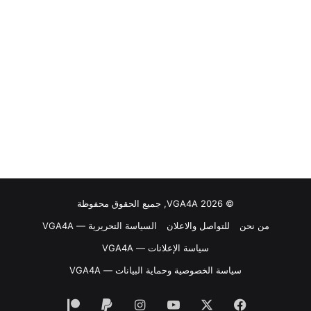
© VGA4A 2026, جميع الحقوق محفوظة
من نحن
للتواصل والاعلان
السياسة التحريرية — VGA4A
سياسة الإعلانات — VGA4A
سياسة الخصوصية وحماية البيانات — VGA4A
فيسبوك
‫X
‫YouTube
انستقرام
‫Patreon