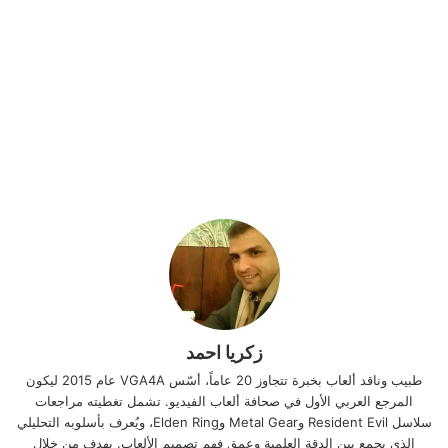
زكريا احمد
طبيب وناقد ألعاب بخبرة تتجاوز 20 عاماً، أسّس VGA4A عام 2015 ليكون
المرجع العربي الأول في صحافة ألعاب الفيديو. تشمل تغطيته مراجعات
سلاسل Resident Evil وMetal Gear وElden Ring، ويُعرف بأسلوبه التحليلي
الذي يجمع بين الدقة العلمية وعمق فهم تصميم الألعاب. يهدف من خلال