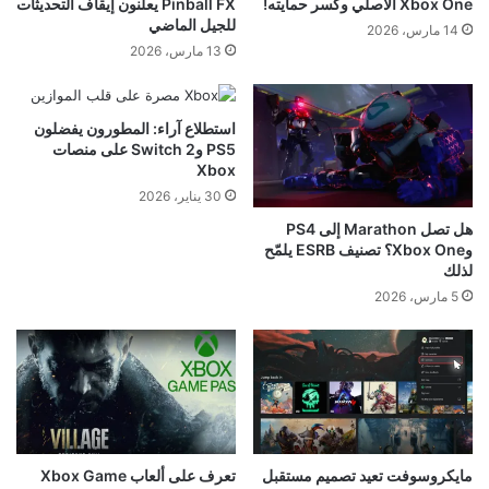
Xbox One الأصلي وكسر حمايته!
Pinball FX يعلنون إيقاف التحديثات
للجيل الماضي
14 مارس، 2026
13 مارس، 2026
استطلاع آراء: المطورون يفضلون
PS5 وSwitch 2 على منصات
Xbox
30 يناير، 2026
هل تصل Marathon إلى PS4
وXbox One؟ تصنيف ESRB يلمّح
لذلك
5 مارس، 2026
مايكروسوفت تعيد تصميم مستقبل
تعرف على ألعاب Xbox Game