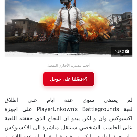
PUBG
أجعلنا مصدرك الأخباري المفضل
فضّلنا على جوجل
لم يمضي سوى عدة ايام على اطلاق
لعبة PlayerUnkown’s Battlegrounds على اجهزة
اكسبوكس وان و لكن يبدو ان النجاح الذي حققته اللعبة
على الحاسب الشخصي سينتقل مباشرة الى الاكسبوكس
وان حيث اعلنت مايكروسوفت قبل قليل ان عدد اللاعبين