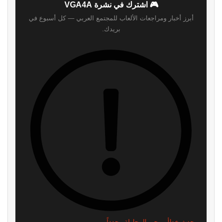
🎮 اشترك في نشرة VGA4A
أبرز أخبار ومراجعات الألعاب للمجتمع العربي — كل أسبوع في
بريدك.
حدث خطأ، يرجى المحاولة مجدداً.