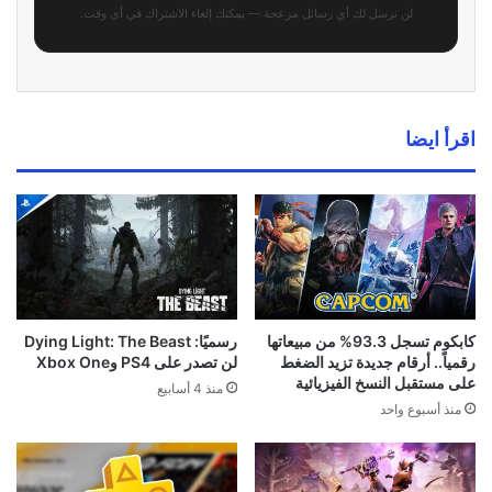
لن نرسل لك أي رسائل مزعجة — يمكنك إلغاء الاشتراك في أي وقت.
اقرأ ايضا
كابكوم تسجل 93.3% من مبيعاتها
رسميًا: Dying Light: The Beast
رقمياً.. أرقام جديدة تزيد الضغط
لن تصدر على PS4 وXbox One
على مستقبل النسخ الفيزيائية
منذ 4 أسابيع
منذ أسبوع واحد