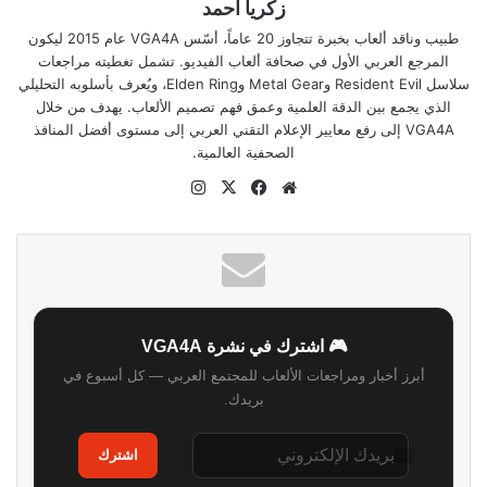
زكريا احمد
طبيب وناقد ألعاب بخبرة تتجاوز 20 عاماً، أسّس VGA4A عام 2015 ليكون
المرجع العربي الأول في صحافة ألعاب الفيديو. تشمل تغطيته مراجعات
سلاسل Resident Evil وMetal Gear وElden Ring، ويُعرف بأسلوبه التحليلي
الذي يجمع بين الدقة العلمية وعمق فهم تصميم الألعاب. يهدف من خلال
VGA4A إلى رفع معايير الإعلام التقني العربي إلى مستوى أفضل المنافذ
الصحفية العالمية.
موقع
‫X
فيسبوك
انستقرام
الويب
🎮 اشترك في نشرة VGA4A
أبرز أخبار ومراجعات الألعاب للمجتمع العربي — كل أسبوع في
بريدك.
اشترك