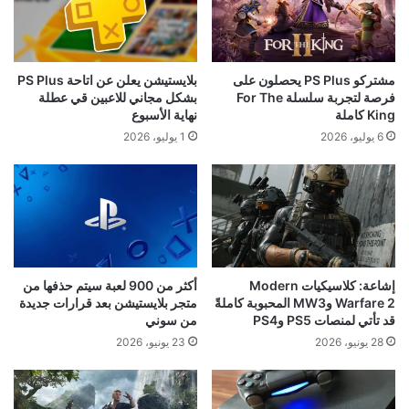
مشتركو PS Plus يحصلون على
بلايستيشن يعلن عن اتاحة PS Plus
فرصة لتجربة سلسلة For The
بشكل مجاني للاعبين قي عطلة
King كاملة
نهاية الأسبوع
6 يوليو، 2026
1 يوليو، 2026
إشاعة: كلاسيكيات Modern
أكثر من 900 لعبة سيتم حذفها من
Warfare 2 وMW3 المحبوبة كاملةً
متجر بلايستيشن بعد قرارات جديدة
قد تأتي لمنصات PS5 وPS4
من سوني
28 يونيو، 2026
23 يونيو، 2026