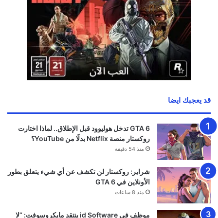
قد يعجبك ايضا
GTA 6 تدخل هوليوود قبل الإطلاق.. لماذا اختارت
روكستار منصة Netflix بدلًا من YouTube؟
منذ 54 دقيقة
شراير: روكستار لن تكشف عن أي شيء يتعلق بطور
الأونلاين في GTA 6
منذ 8 ساعات
موظف في id Software ينتقد مايكروسوفت: “لا