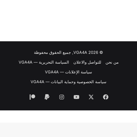
© VGA4A 2026, جميع الحقوق محفوظة
من نحن
للتواصل والاعلان
السياسة التحريرية — VGA4A
سياسة الإعلانات — VGA4A
سياسة الخصوصية وحماية البيانات — VGA4A
فيسبوك
‫X
‫YouTube
انستقرام
‫Patreon