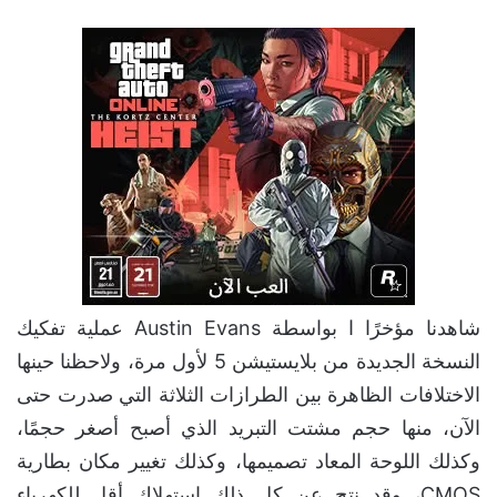
شاهدنا مؤخرًا ا بواسطة Austin Evans عملية تفكيك
النسخة الجديدة من بلايستيشن 5 لأول مرة، ولاحظنا حينها
الاختلافات الظاهرة بين الطرازات الثلاثة التي صدرت حتى
الآن، منها حجم مشتت التبريد الذي أصبح أصغر حجمًا،
وكذلك اللوحة المعاد تصميمها، وكذلك تغيير مكان بطارية
CMOS، وقد نتج عن كل ذلك استهلاك أقل للكهرباء