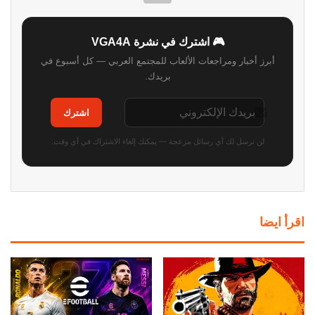
🎮 اشترك في نشرة VGA4A
أبرز أخبار ومراجعات الألعاب للمجتمع العربي — كل أسبوع في
بريدك.
اشترك
لن نرسل لك أي رسائل مزعجة — يمكنك إلغاء الاشتراك في أي وقت.
اقرأ ايضا