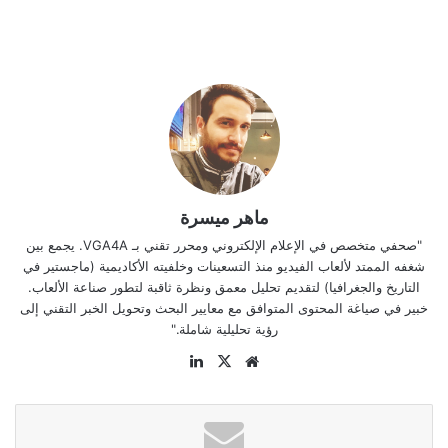
ماهر ميسرة
"صحفي متخصص في الإعلام الإلكتروني ومحرر تقني بـ VGA4A. يجمع بين
شغفه الممتد لألعاب الفيديو منذ التسعينات وخلفيته الأكاديمية (ماجستير في
التاريخ والجغرافيا) لتقديم تحليل معمق ونظرة ثاقبة لتطور صناعة الألعاب.
خبير في صياغة المحتوى المتوافق مع معايير البحث وتحويل الخبر التقني إلى
رؤية تحليلية شاملة."
موقع
‫X
لينكدإن
الويب