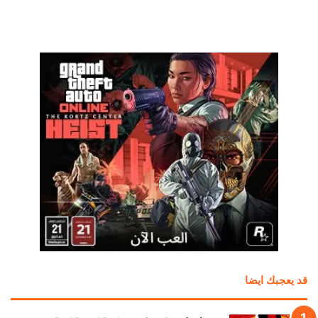
قد يعجبك ايضا