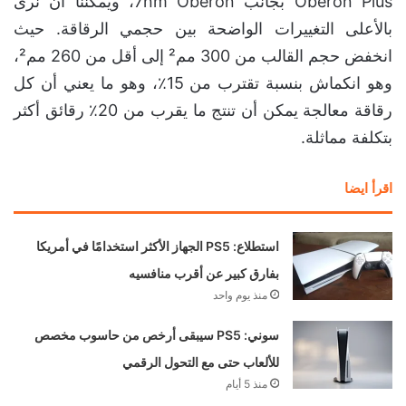
Oberon Plus بجانب 7nm Oberon، ويمكننا أن نرى
بالأعلى التغييرات الواضحة بين حجمي الرقاقة. حيث
انخفض حجم القالب من 300 مم² إلى أقل من 260 مم²،
وهو انكماش بنسبة تقترب من 15٪، وهو ما يعني أن كل
رقاقة معالجة يمكن أن تنتج ما يقرب من 20٪ رقائق أكثر
بتكلفة مماثلة.
اقرأ ايضا
استطلاع: PS5 الجهاز الأكثر استخدامًا في أمريكا
بفارق كبير عن أقرب منافسيه
منذ يوم واحد
سوني: PS5 سيبقى أرخص من حاسوب مخصص
للألعاب حتى مع التحول الرقمي
منذ 5 أيام