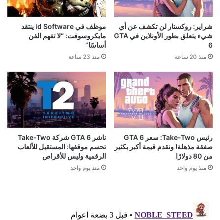
شراير: روكستار لن تكشف عن أي
موظف في id Software ينتقد
شيء يتعلق بطور الأونلاين في GTA
مايكروسوفت: “لا تفهم الفن
6
أساسًا”
منذ 20 ساعة
منذ 23 ساعة
رئيس Take-Two: سعر GTA 6
ناشر GTA 6 شركة Take-Two
صفقة مذهلة! ونقدم قيمة أكبر بكثير
تحسم موقفها: المستقبل للألعاب
من 80 دولارًا
الرقمية وليس للأقراص
منذ يوم واحد
منذ يوم واحد