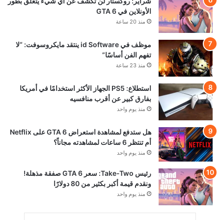
شراير: روكستار لن تكشف عن أي شيء يتعلق بطور
الأونلاين في GTA 6
منذ 20 ساعة
موظف في id Software ينتقد مايكروسوفت: “لا
تفهم الفن أساسًا”
منذ 23 ساعة
استطلاع: PS5 الجهاز الأكثر استخدامًا في أمريكا
بفارق كبير عن أقرب منافسيه
منذ يوم واحد
هل ستدفع لمشاهدة استعراض GTA 6 على Netflix
أم تنتظر 6 ساعات لمشاهدته مجاناً؟
منذ يوم واحد
رئيس Take-Two: سعر GTA 6 صفقة مذهلة!
ونقدم قيمة أكبر بكثير من 80 دولارًا
منذ يوم واحد