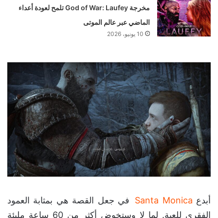
مخرجة God of War: Laufey تلمح لعودة أعداء
الماضي عبر عالم الموتى
10 يونيو، 2026
أبدع
Santa Monica
في جعل القصة هي بمثابة العمود
الفقري للعبة. لما لا وستخوض أكثر من 60 ساعة مليئة