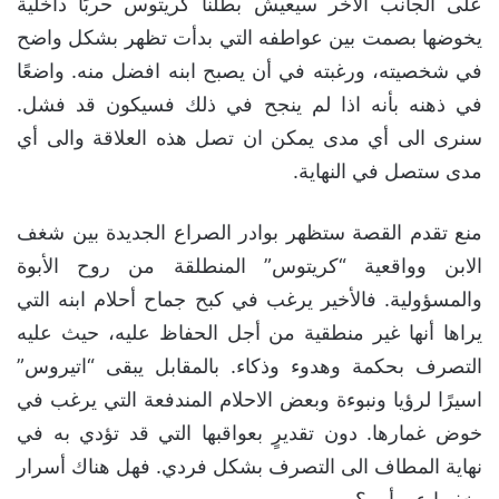
على الجانب الآخر سيعيش بطلنا كريتوس حربًا داخلية
يخوضها بصمت بين عواطفه التي بدأت تظهر بشكل واضح
في شخصيته، ورغبته في أن يصبح ابنه افضل منه. واضعًا
في ذهنه بأنه اذا لم ينجح في ذلك فسيكون قد فشل.
سنرى الى أي مدى يمكن ان تصل هذه العلاقة والى أي
مدى ستصل في النهاية.
منع تقدم القصة ستظهر بوادر الصراع الجديدة بين شغف
الابن وواقعية “كريتوس” المنطلقة من روح الأبوة
والمسؤولية. فالأخير يرغب في كبح جماح أحلام ابنه التي
يراها أنها غير منطقية من أجل الحفاظ عليه، حيث عليه
التصرف بحكمة وهدوء وذكاء. بالمقابل يبقى “اتيروس”
اسيرًا لرؤيا ونبوءة وبعض الاحلام المندفعة التي يرغب في
خوض غمارها. دون تقديرٍ بعواقبها التي قد تؤدي به في
نهاية المطاف الى التصرف بشكل فردي. فهل هناك أسرار