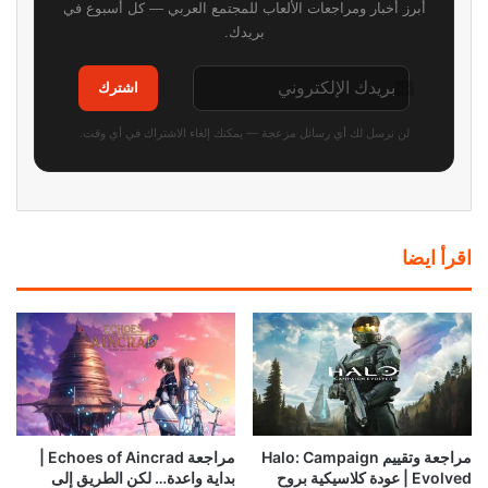
أبرز أخبار ومراجعات الألعاب للمجتمع العربي — كل أسبوع في
بريدك.
اشترك
لن نرسل لك أي رسائل مزعجة — يمكنك إلغاء الاشتراك في أي وقت.
اقرأ ايضا
مراجعة وتقييم Halo: Campaign
مراجعة Echoes of Aincrad |
Evolved | عودة كلاسيكية بروح
بداية واعدة… لكن الطريق إلى