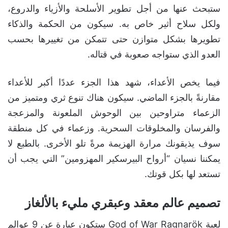
ستبحث عنها من أجل تطوير الأسلحة والأزياء والدروع،
ولكل سلاح أثير خاص به. سيكون من الحكمة والذكاء
تطويرها بشكل متوازن حتى تتمكن من تغييرها بحسب
العدو الذي ستواجه صعوبة في قتاله.
فيما يخص الأعداء، شهد هذا الجزء عددًا أكبر للأعداء
مقارنةً بالجزء الماضي. سيكون هناك تنوع ثري ومتميز من
الزعماء متراوحين بين الوحوش الملعونة والمزعجة
والفرسان والمخلوقات السحرية. وزعماء في كل منطقة
سوف يذيقونك مرارة الهزيمة مرةً تلو الأخرى. بالطبع لا
يمكننا نسيان “أرواح البيرسكير المهزومين” التي يجب أن
تستعد لها بكل قوتك.
تصميم عالم معقد وعبقري مليء بالألغاز
لعبة God of War Ragnarök ستكون عبارة عن 9 عوالم