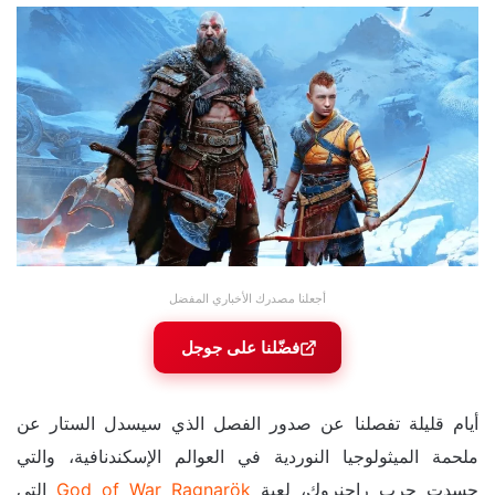
أجعلنا مصدرك الأخباري المفضل
فضّلنا على جوجل
أيام قليلة تفصلنا عن صدور الفصل الذي سيسدل الستار عن
ملحمة الميثولوجيا النوردية في العوالم الإسكندنافية، والتي
جسدت حرب راجنروك، لعبة
God of War Ragnarök
التي