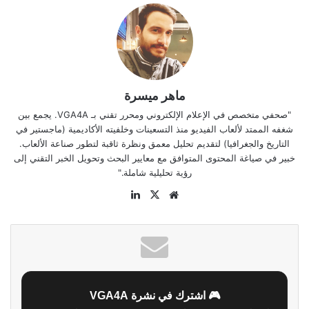
ماهر ميسرة
"صحفي متخصص في الإعلام الإلكتروني ومحرر تقني بـ VGA4A. يجمع بين
شغفه الممتد لألعاب الفيديو منذ التسعينات وخلفيته الأكاديمية (ماجستير في
التاريخ والجغرافيا) لتقديم تحليل معمق ونظرة ثاقبة لتطور صناعة الألعاب.
خبير في صياغة المحتوى المتوافق مع معايير البحث وتحويل الخبر التقني إلى
رؤية تحليلية شاملة."
موقع
‫X
لينكدإن
الويب
🎮 اشترك في نشرة VGA4A