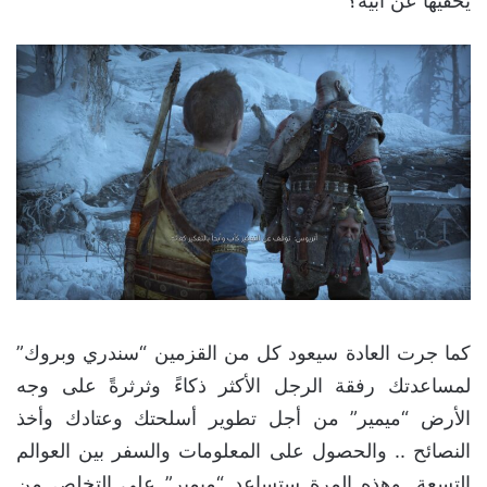
يخفيها عن أبيه؟
كما جرت العادة سيعود كل من القزمين “سندري وبروك”
لمساعدتك رفقة الرجل الأكثر ذكاءً وثرثرةً على وجه
الأرض “ميمير” من أجل تطوير أسلحتك وعتادك وأخذ
النصائح .. والحصول على المعلومات والسفر بين العوالم
التسعة. وهذه المرة ستساعد “ميمير” على التخلص من