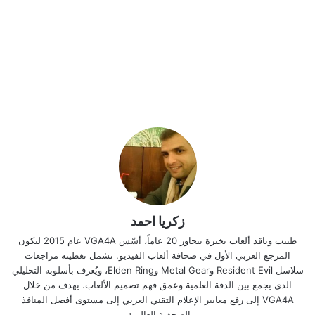
زكريا احمد
طبيب وناقد ألعاب بخبرة تتجاوز 20 عاماً، أسّس VGA4A عام 2015 ليكون
المرجع العربي الأول في صحافة ألعاب الفيديو. تشمل تغطيته مراجعات
سلاسل Resident Evil وMetal Gear وElden Ring، ويُعرف بأسلوبه التحليلي
الذي يجمع بين الدقة العلمية وعمق فهم تصميم الألعاب. يهدف من خلال
VGA4A إلى رفع معايير الإعلام التقني العربي إلى مستوى أفضل المنافذ
الصحفية العالمية.