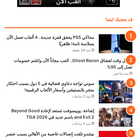
قد يعجبك ايضا
محاكي PS5 يحقق قفزة جديدة.. 4 ألعاب تعمل الآن
بسلاسة تامة! ظاهريًا
منذ 34 دقيقة
أفضل وقت لعشاق Ghost Recon.. العب مجاناً الآن واغتنم خصومات
تصل إلى 95%
منذ ساعتين
سوني تواجه دعاوى قضائية في 5 دول بسبب احتكار
متجر بلايستيشن وأسعار الألعاب الرقمية!
منذ 3 ساعات
إشاعة: يوبيسوفت تستعد لإعادة Beyond Good
and Evil 2 باسم جديد في TGA 2026
منذ 4 ساعات
نينتندو تلقت إتصالات غاضبة من الأهالي بسبب عنصر