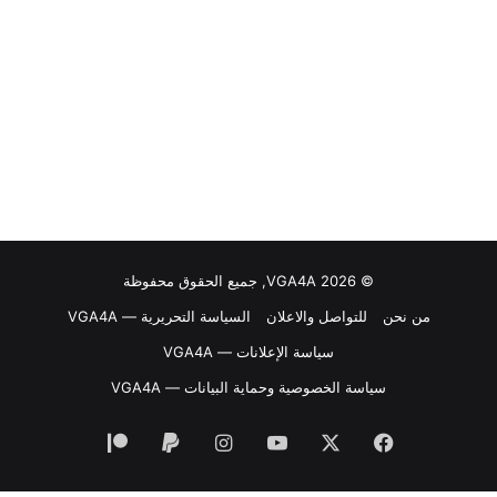
© VGA4A 2026, جميع الحقوق محفوظة
من نحن
للتواصل والاعلان
السياسة التحريرية — VGA4A
سياسة الإعلانات — VGA4A
سياسة الخصوصية وحماية البيانات — VGA4A
فيسبوك
‫X
‫YouTube
انستقرام
‫Patreon