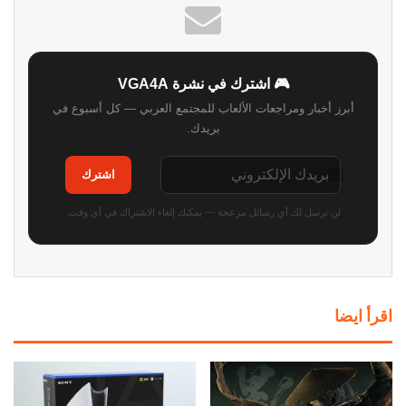
🎮 اشترك في نشرة VGA4A
أبرز أخبار ومراجعات الألعاب للمجتمع العربي — كل أسبوع في
بريدك.
اشترك
لن نرسل لك أي رسائل مزعجة — يمكنك إلغاء الاشتراك في أي وقت.
اقرأ ايضا