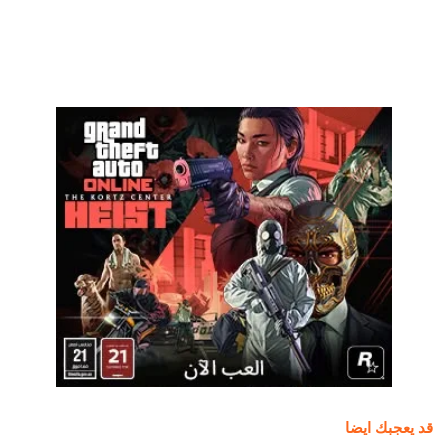
قد يعجبك ايضا