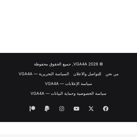
© VGA4A 2026, جميع الحقوق محفوظة
من نحن
للتواصل والاعلان
السياسة التحريرية — VGA4A
سياسة الإعلانات — VGA4A
سياسة الخصوصية وحماية البيانات — VGA4A
فيسبوك
‫X
‫YouTube
انستقرام
‫Patreon