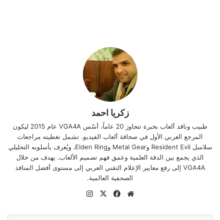
زكريا احمد
طبيب وناقد ألعاب بخبرة تتجاوز 20 عاماً، أسّس VGA4A عام 2015 ليكون
المرجع العربي الأول في صحافة ألعاب الفيديو. تشمل تغطيته مراجعات
سلاسل Resident Evil وMetal Gear وElden Ring، ويُعرف بأسلوبه التحليلي
الذي يجمع بين الدقة العلمية وعمق فهم تصميم الألعاب. يهدف من خلال
VGA4A إلى رفع معايير الإعلام التقني العربي إلى مستوى أفضل المنافذ
الصحفية العالمية.
موقع
‫X
فيسبوك
انستقرام
الويب