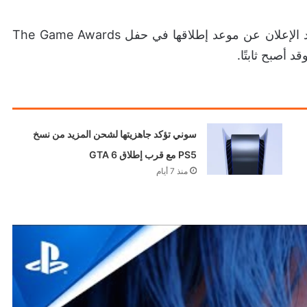
أصبحت اللعبة متاحة الآن للطلب المسبق، خصوصًا بعد الإعلان عن موعد إطلاقها في حفل The Game Awards
د أصبح ثابتًا.
سوني: PS5 سيبقى
أرخص من حاسوب
مخصص للألعاب حتى
مع التحول الرقمي
منذ 4 أيام