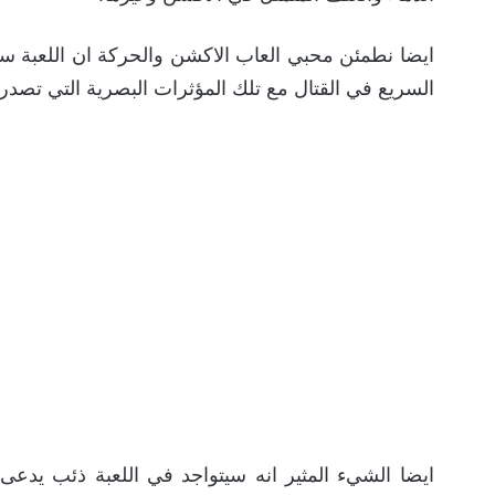
يرجع السبب الحقيقي إلى حصول اللعبة القادمة على هذا ال
فريق التطوير Square Enix واضحًا
الدماء والعنف المتمثل في الآكشن وغيرها.
ايضا نطمئن محبي العاب الاكشن والحركة ان اللعبة 
السريع في القتال مع تلك المؤثرات البصرية التي تصد