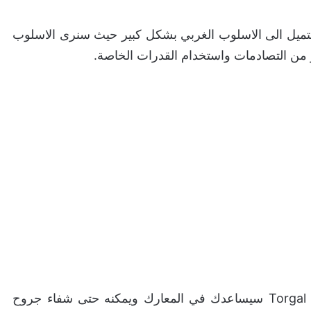
تقييم +18 من
PEGI
هو قصتها السوداوية. حيث كان
 للغاية مع اللاعبين واعترف بهذا الأمر. سيتواجد في اللعبة العديد من إراقة
ستميل الى الاسلوب الغربي بشكل كبير حيث سنرى الاسلوب
ر من التصادمات واستخدام القدرات الخاصة.