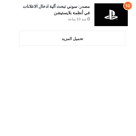
إتصالات غاضبة
من الأهالي بسبب
عنصر غريب في
Animal Crossing
منذ 15 ساعة
إشاعة: الكشف
عن مدة العرض
المطول القادم
للعبة GTA 6
منذ 17 ساعة
كابكوم: إلغاء
الأقراص لن يكون
له تأثير كبير على
مبيعات الألعاب
منذ 18 ساعة
عرض جديد للعبة
Onimusha:
Way of the
Sword يؤكد
موعد الإطلاق