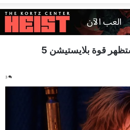
المطور: Final Fantasy 16 ستظهر قوة بلايستيشن 5