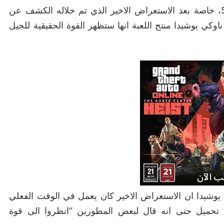
تبدو رائعة على بلايستيشن 5، خاصة بعد الاستعراض الاخير الذي تم خلاله الكشف عن
وكي يوشيدا منتج اللعبة انها ستظهر القوة الحقيقية للجيل
يوشيدا ان الاستعراض الاخير كان يعمل في الوقت الفعلي
ناك اي شاشات تحميل حتى انه قال لبعض المطورين “انظروا الى قوة