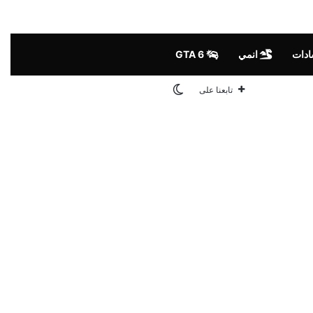
دات
انمي
GTA 6
الوضع المظلم
تابعنا على