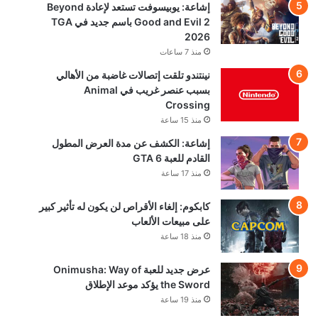
مجاناً الآن واغتنم
خصومات تصل إلى
95%
منذ 5 ساعات
سوني تواجه
دعاوى قضائية في
5 دول بسبب
احتكار متجر
بلايستيشن وأسعار
الألعاب الرقمية!
منذ 6 ساعات
إشاعة:
يوبيسوفت تستعد
لإعادة Beyond
Good and Evil 2
باسم جديد في TGA
2026
منذ 7 ساعات
نينتندو تلقت