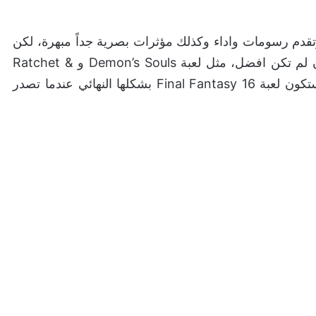
وتقدم رسومات واداء وكذلك مؤثرات بصرية جداً مبهرة، لكن
هناك ايضا العاب اخرى سبقتها وقدمت الجودة ذاتها ان لم تكن افضل، مثل لعبة Demon’s Souls و Ratchet &
Clank: Rift Apart. لكن علينا ان ننتظر ونرى كيف ستكون لعبة Final Fantasy 16 بشكلها النهائي عندما تصدر