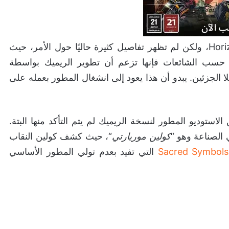
أشارت بعض الشائعات حول ريميك Horizon Zero Dawn، ولكن لم تظهر تفاصيل كثيرة حاليًا حول الأمر، حيث
ى حسب الشائعات فإنها تزعم أن
تطوير الريميك بواسطة
Guerr الذي قام بتطوير كلا الجزئين. يبدو أن هذا يعود إلى انشغال المطور بعمله على
استوديو المطور لنسخة الريميك لم يتم التأكد منها البتة.
الصناعة وهو “
كولين موريارتي
“، حيث كشف كولين النقاب
Sacred Symbols
التي تفيد بعدم تولي المطور الأساسي