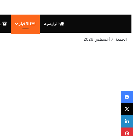
الرئيسية
الاخبار
تق
الجمعة, 7 أغسطس 2026
فيسبوك
‫X
لينكدإن
بينتيريست