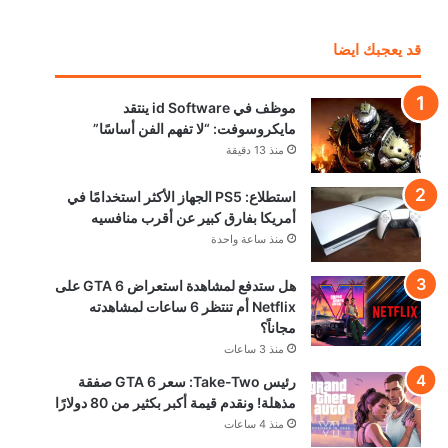
قد يعجبك ايضا
موظف في id Software ينتقد
مايكروسوفت: “لا تفهم الفن أساسًا”
منذ 13 دقيقة
استطلاع: PS5 الجهاز الأكثر استخدامًا في
أمريكا بفارق كبير عن أقرب منافسيه
منذ ساعة واحدة
هل ستدفع لمشاهدة استعراض GTA 6 على
Netflix أم تنتظر 6 ساعات لمشاهدته
مجاناً؟
منذ 3 ساعات
رئيس Take-Two: سعر GTA 6 صفقة
مذهلة! ونقدم قيمة أكبر بكثير من 80 دولارًا
منذ 4 ساعات