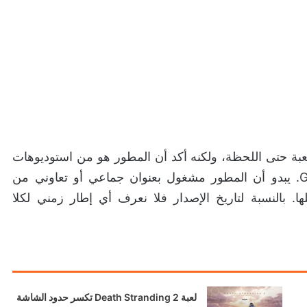
عبة حتى اللحظة، ولكنه أكد أن المطور هو من استوديوهات
بلايستيشن الداخلية دون إشراف مباشر من Guerrilla. يبدو أن المطور مشغول بعنوان جماعي أو تعاوني من
يف لأجلها. بالنسبة لتاريخ الإصدار فلا نعرف أي إطار زمني لكلا
لعبة Death Stranding 2 تكسر حدود الشاشة