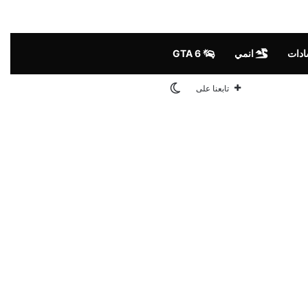
ادات
انمي
GTA 6
الوضع المظلم
تابعنا على