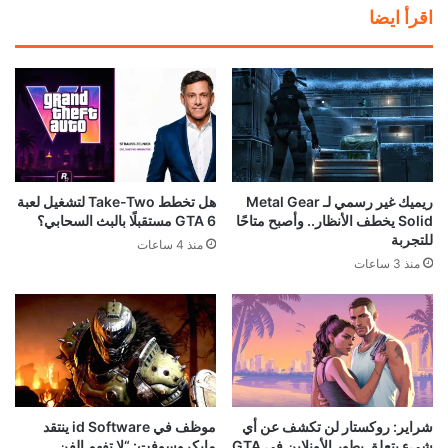
اقرأ ايضا
ريميك غير رسمي لـ Metal Gear
هل تخطط Take-Two لتشغيل لعبة
Solid يخطف الأنظار.. وأصبح متاحًا
GTA 6 مستقبلًا بالبث السحابي؟
للتجربة
منذ 4 ساعات
منذ 3 ساعات
شراير: روكستار لن تكشف عن أي
موظف في id Software ينتقد
شيء يتعلق بطور الأونلاين في GTA
مايكروسوفت: “لا تفهم الفن