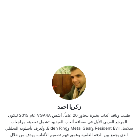
زكريا احمد
طبيب وناقد ألعاب بخبرة تتجاوز 20 عاماً، أسّس VGA4A عام 2015 ليكون
المرجع العربي الأول في صحافة ألعاب الفيديو. تشمل تغطيته مراجعات
سلاسل Resident Evil وMetal Gear وElden Ring، ويُعرف بأسلوبه التحليلي
الذي يجمع بين الدقة العلمية وعمق فهم تصميم الألعاب. يهدف من خلال