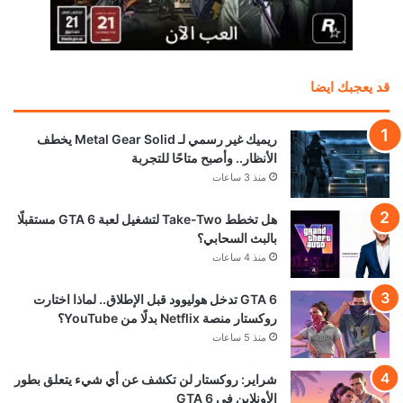
قد يعجبك ايضا
ريميك غير رسمي لـ Metal Gear Solid يخطف
الأنظار.. وأصبح متاحًا للتجربة
منذ 3 ساعات
هل تخطط Take-Two لتشغيل لعبة GTA 6 مستقبلًا
بالبث السحابي؟
منذ 4 ساعات
GTA 6 تدخل هوليوود قبل الإطلاق.. لماذا اختارت
روكستار منصة Netflix بدلًا من YouTube؟
منذ 5 ساعات
شراير: روكستار لن تكشف عن أي شيء يتعلق بطور
الأونلاين في GTA 6