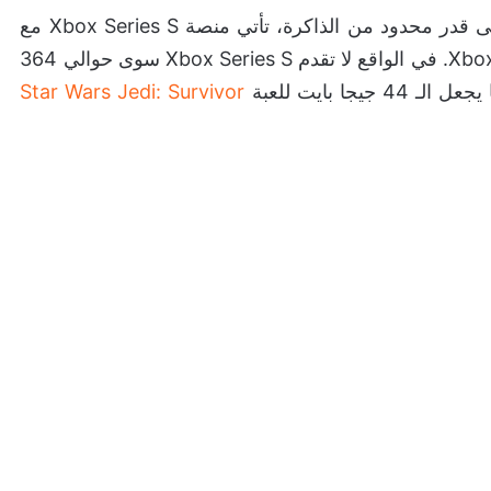
شيء جيد حقًا لأن Xbox Series S الأرخص يحتوي على قدر محدود من الذاكرة، تأتي منصة Xbox Series S مع
512 جيجا بايت كمساحة تخزين على عكس Xbox Series X. في الواقع لا تقدم Xbox Series S سوى حوالي 364
ا بايت للعبة
Star Wars Jedi: Survivor