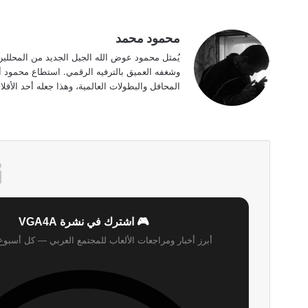
محمود محمد
يُمثل محمود عوض الله الجيل الجديد من المحللي
وشغفه العميق بالترفيه الرقمي. استطاع محمود أن
المحافل والبطولات العالمية، وهذا جعله أحد الأقلام ا
🎮 اشترك في نشرة VGA4A
أبرز أخبار ومراجعات الألعاب للمجتمع العربي — كل أسبو