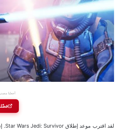
أجعلنا مصدر
فضّل
لقد ا