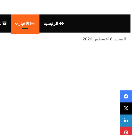
الرئيسية
الاخبار
تق
السبت, 8 أغسطس 2026
فيسبوك
‫X
لينكدإن
بينتيريست