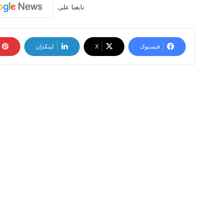
تابعنا على
فيسبوك
‫X
لينكدإن