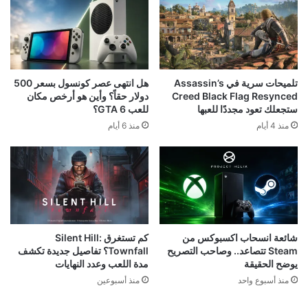
تلميحات سرية في Assassin’s
هل انتهى عصر كونسول بسعر 500
Creed Black Flag Resynced
دولار حقاً؟ وأين هو أرخص مكان
ستجعلك تعود مجددًا للعبها
للعب GTA 6؟
منذ 4 أيام
منذ 6 أيام
شائعة انسحاب اكسبوكس من
كم تستغرق Silent Hill:
Steam تتصاعد.. وصاحب التصريح
Townfall؟ تفاصيل جديدة تكشف
يوضح الحقيقة
مدة اللعب وعدد النهايات
منذ أسبوع واحد
منذ أسبوعين