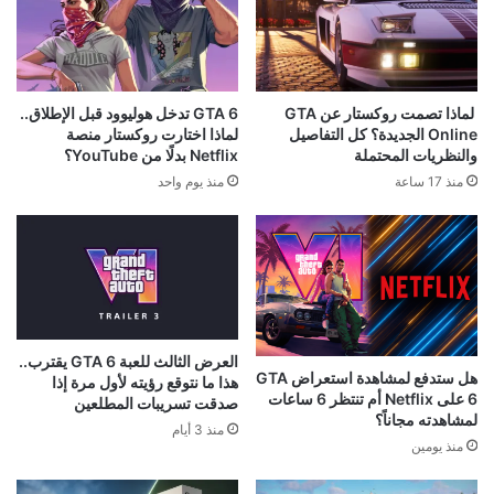
لماذا تصمت روكستار عن GTA
GTA 6 تدخل هوليوود قبل الإطلاق..
Online الجديدة؟ كل التفاصيل
لماذا اختارت روكستار منصة
والنظريات المحتملة
Netflix بدلًا من YouTube؟
منذ 17 ساعة
منذ يوم واحد
العرض الثالث للعبة GTA 6 يقترب..
هل ستدفع لمشاهدة استعراض GTA
هذا ما نتوقع رؤيته لأول مرة إذا
6 على Netflix أم تنتظر 6 ساعات
صدقت تسريبات المطلعين
لمشاهدته مجاناً؟
منذ 3 أيام
منذ يومين