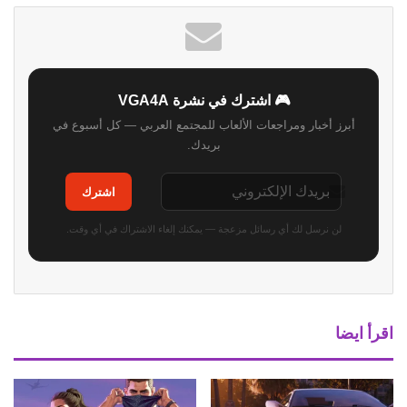
🎮 اشترك في نشرة VGA4A
أبرز أخبار ومراجعات الألعاب للمجتمع العربي — كل أسبوع في
بريدك.
اشترك
لن نرسل لك أي رسائل مزعجة — يمكنك إلغاء الاشتراك في أي وقت.
اقرأ ايضا