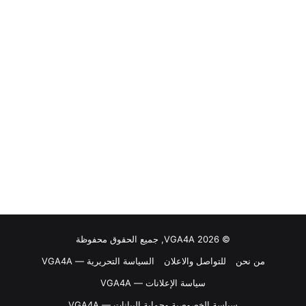
© VGA4A 2026, جميع الحقوق محفوظة
من نحن
للتواصل والاعلان
السياسة التحريرية — VGA4A
سياسة الإعلانات — VGA4A
سياسة الخصوصية وحماية البيانات — VGA4A