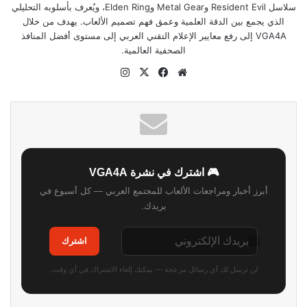
سلاسل Resident Evil وMetal Gear وElden Ring، ويُعرف بأسلوبه التحليلي
الذي يجمع بين الدقة العلمية وعمق فهم تصميم الألعاب. يهدف من خلال
VGA4A إلى رفع معايير الإعلام التقني العربي إلى مستوى أفضل المنافذ
الصحفية العالمية.
موقع
‫X
فيسبوك
انستقرام
الويب
🎮 اشترك في نشرة VGA4A
أبرز أخبار ومراجعات الألعاب للمجتمع العربي — كل أسبوع في
بريدك.
اشترك
لن نرسل لك أي رسائل مزعجة — يمكنك إلغاء الاشتراك في أي وقت.