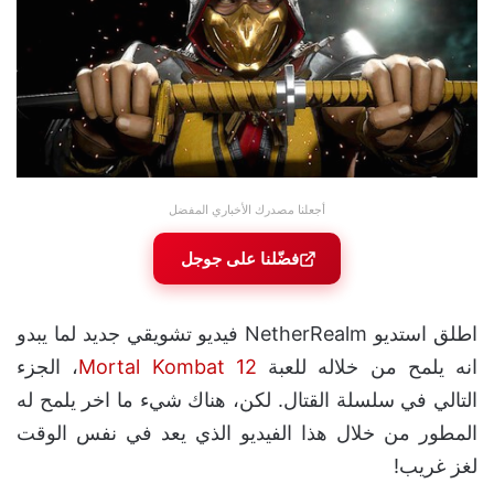
أجعلنا مصدرك الأخباري المفضل
فضّلنا على جوجل
اطلق استديو NetherRealm فيديو تشويقي جديد لما يبدو
انه يلمح من خلاله للعبة
Mortal Kombat 12
، الجزء
التالي في سلسلة القتال. لكن، هناك شيء ما اخر يلمح له
المطور من خلال هذا الفيديو الذي يعد في نفس الوقت
لغز غريب!