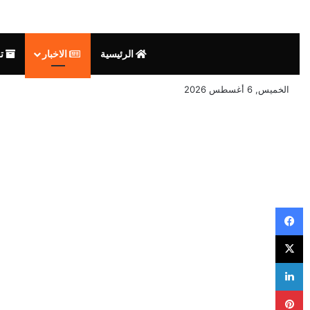
الرئيسية
الاخبار
تق
الخميس, 6 أغسطس 2026
فيسبوك
‫X
لينكدإن
بينتيريست