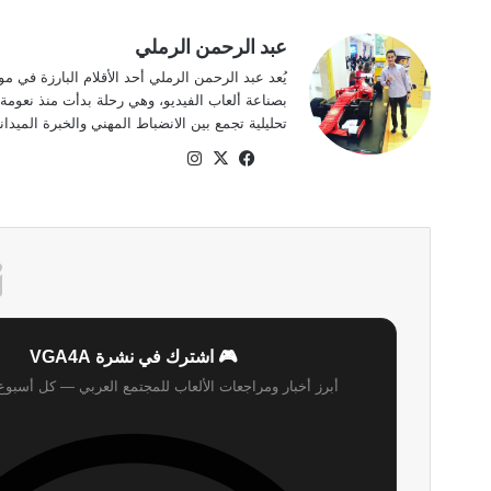
عبد الرحمن الرملي
بصناعة ألعاب الفيديو، وهي رحلة بدأت منذ نعومة
تحليلية تجمع بين الانضباط المهني والخبرة الميدا
موقع
‫X
فيسبوك
انستقرام
الويب
🎮 اشترك في نشرة VGA4A
أبرز أخبار ومراجعات الألعاب للمجتمع العربي — كل أسبو