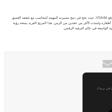
يُعد عبد الرحمن الرملي أحد الأقلام البارزة في موقع VGA4A، حيث نجح في دمج مسيرته المهنية كمحاسب مع شغفه العميق
 أظفاره وامتدت لأكثر من عقدين من الزمن. هذا المزيج الفريد يمنحه رؤية
نية الواسعة في عالم الترفيه الرقمي.
ع في بريدك.