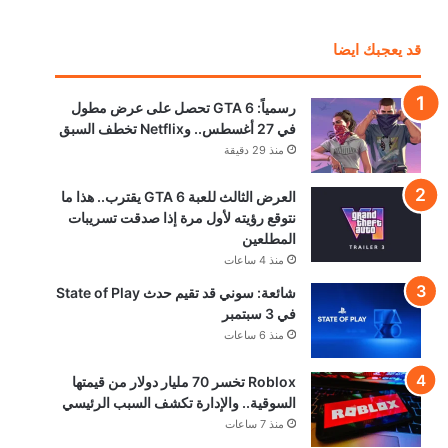
قد يعجبك ايضا
رسمياً: GTA 6 تحصل على عرض مطول
في 27 أغسطس.. وNetflix تخطف السبق
منذ 29 دقيقة
العرض الثالث للعبة GTA 6 يقترب.. هذا ما
نتوقع رؤيته لأول مرة إذا صدقت تسريبات
المطلعين
منذ 4 ساعات
شائعة: سوني قد تقيم حدث State of Play
في 3 سبتمبر
منذ 6 ساعات
Roblox تخسر 70 مليار دولار من قيمتها
السوقية.. والإدارة تكشف السبب الرئيسي
منذ 7 ساعات