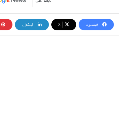
تابعنا على
فيسبوك
‫X
لينكدإن