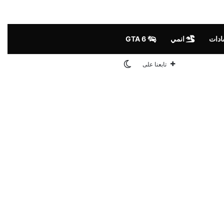
ادات
انمي
GTA 6
الوضع المظلم
تابعنا على