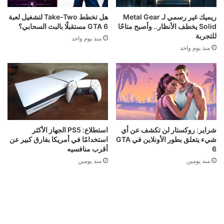
ريميك غير رسمي لـ Metal Gear
هل تخطط Take-Two لتشغيل لعبة
Solid يخطف الأنظار.. وأصبح متاحًا
GTA 6 مستقبلًا بالبث السحابي؟
للتجربة
منذ يوم واحد
منذ يوم واحد
شراير: روكستار لن تكشف عن أي
استطلاع: PS5 الجهاز الأكثر
شيء يتعلق بطور الأونلاين في GTA
استخدامًا في أمريكا بفارق كبير عن
6
أقرب منافسيه
منذ يومين
منذ يومين