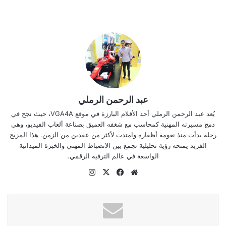
عبد الرحمن الرملي
يُعد عبد الرحمن الرملي أحد الأقلام البارزة في موقع VGA4A، حيث نجح في
دمج مسيرته المهنية كمحاسب مع شغفه العميق بصناعة ألعاب الفيديو، وهي
رحلة بدأت منذ نعومة أظفاره وامتدت لأكثر من عقدين من الزمن. هذا المزيج
الفريد يمنحه رؤية تحليلية تجمع بين الانضباط المهني والخبرة الميدانية
الواسعة في عالم الترفيه الرقمي.
موقع
‫X
فيسبوك
انستقرام
الويب