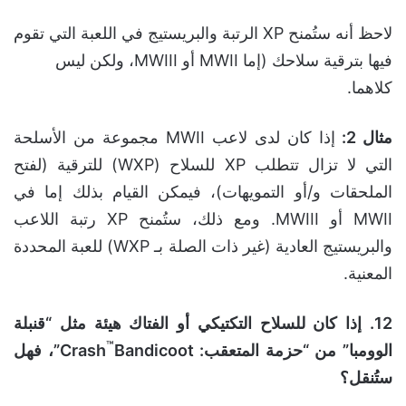
لاحظ أنه ستُمنح XP الرتبة والبريستيج في اللعبة التي تقوم
فيها بترقية سلاحك (إما MWII أو MWIII، ولكن ليس
كلاهما.
مثال 2
:
إذا كان لدى لاعب MWII مجموعة من الأسلحة
التي لا تزال تتطلب XP للسلاح (WXP) للترقية (لفتح
الملحقات و/أو التمويهات)، فيمكن القيام بذلك إما في
MWII أو MWIII. ومع ذلك، ستُمنح XP رتبة اللاعب
والبريستيج العادية (غير ذات الصلة بـ WXP) للعبة المحددة
المعنية.
12. إذا كان للسلاح التكتيكي أو الفتاك هيئة مثل “قنبلة
™
الوومبا” من “حزمة المتعقب
: Crash
Bandicoot”
، فهل
ستُنقل؟