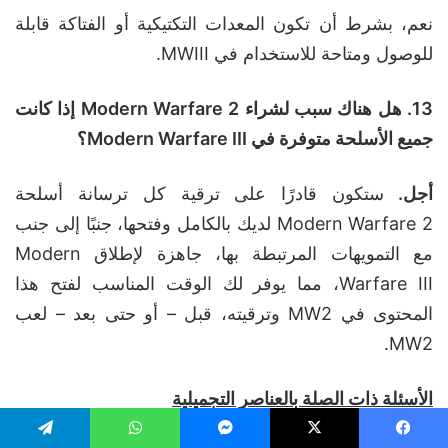
نعم، بشرط أن تكون المعدات التكتيكية أو الفتاكة قابلة
للوصول ومتاحة للاستخدام في MWIII.
13. هل هناك سبب لشراء
Modern Warfare 2
إذا كانت
جميع الأسلحة متوفرة في
Modern Warfare III
؟
أجل.
ستكون قادرًا على ترقية كل ترسانة أسلحة
Modern Warfare 2 لديك بالكامل وفتحها، جنبًا إلى جنب
مع التمويهات المرتبطة بها، جاهزة لإطلاق Modern
Warfare III، مما يوفر لك الوقت المناسب لفتح هذا
المحتوى في MW2 وترقيته، قبل – أو حتى بعد – لعب
MW2.
الأسئلة ذات الصلة بالعناصر التجميلية
يسبوك
‫X
ماسنجر
واتساب
تيلقرام