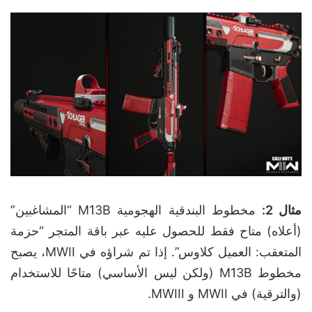
مثال 2
:
مخطوط البندقية الهجومية M13B “المشاغبين”
(أعلاه) متاح فقط للحصول عليه عبر باقة المتجر “حزمة
المتعقب: العميل كلاوس”. إذا تم شراؤه في MWII، يصبح
مخطوط M13B (ولكن ليس الأساسي) متاحًا للاستخدام
(والترقية) في MWII و MWIII.