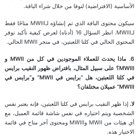
الأساسية (الافتراضية) لنوفا من خلال شراء الباقة.
سيكون محتوى الباقة الذي تم إنشاؤه لـMWIII متاحًا فقط
لـMWIII. انظر السؤال 16 (أدناه) لعرض كيفية تأكيد توفر
المحتوى الحالي في كلتا اللعبتين، في متجر MWII الحالي.
6.
ماذا يحدث للعملاء الموجودين في كل من
MWII
و
MWIII
؟ على سبيل المثال، بافتراض ظهور النقيب برايس
في كلتا اللعبتين، هل “برايس في
MWII”
و”برايس في
MWIII”
عميلان مختلفان؟
لا.
إذا ظهر النقيب برايس في كلتا اللعبتين، فإنه يعتبر نفس
الشخصية ويتم اختياره في نفس شاشة قائمة العميل، مع
أي هيئات من MWII وMWIII ومحتوى آخر متاح في قائمة
الاختيار هذه.