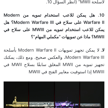
لأسلحة MWII” (انظر السؤال 10.
10. هل يمكن للاعب استخدام تمويه من
Modern
Warfare II
على سلاح في
Modern Warfare III
؟ هل
يمكن للاعب استخدام تمويه من
MWIII
على سلاح في
MWII
؟ ماذا عن تمويهات “مكملي المهام”؟
لا.
لا يمكن تجهيز تمويهات Modern Warfare II بأسلحة
Modern Warfare III، والعكس صحيح. ومع ذلك، يمكنك
تجهيز تمويه من MWII المغلق سابقًا بسلاح MWII في
MWIII إذا استوفيت معايير الفتح في MWIII