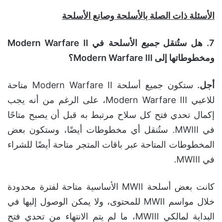
الأسئلة ذات الصلة بالأسلحة وصانع الأسلحة
7.
هل ستُنقل
جميع
الأسلحة في
Modern Warfare II
ومخطوطاتها إلى
Modern Warfare III
؟
أجل.
ستكون جميع أسلحة Modern Warfare II متاحة
للاعبي Modern Warfare III، على الرغم من أنه يجب
إكمال تحدي فتح كل سلاح مرتبط به قبل أن يصبح متاحًا
في MWIII. ستُنقل أي مخطوطات أيضًا، وستكون بعض
المخطوطات المتاحة عبر باقات المتجر متاحة أيضًا للشراء
في MWIII.
كانت بعض أسلحة MWII الأساسية متاحة لفترة محدودة
خلال مواسم MWII للمحتوى، ولا يمكن الوصول إليها في
البداية لمالكي MWIII، ما لم يتم الانتهاء من تحدي فتح