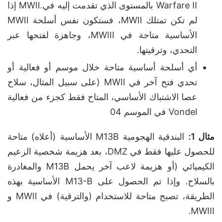
Warfare II بالمستوى الذي تقدمت إليه في.MWII إذا
لم تكن تمتلك MWII، فستكون نفس أسلحة MWII
الأساسية متاحة في MWIII، وجاهزة لفتحها عبر
التحدي، وترقيتها.
أي أسلحة أساسية متاحة خلال موسم أو فعالية أو
تحدي فتح آخر في MWII (على سبيل المثال، سلاح
عصا الاشتباك الأساسي، المتاح فقط كجزء من فعالية
Vondel في الموسم 04
مثال 1
:
البندقية الهجومية M13B الأساسية (أعلاه) متاحة
للحصول عليها فقط في DMZ، بعد هزيمة شخصية الزعيم
الكيميائي (أو هزيمة لاعب آخر يحمل M13B والمغادرة
بالسلاح. وإذا تم الحصول على M13-B الأساسية بهذه
الطريقة، تصبح متاحة للاستخدام (والترقية) في MWII و
MWIII.