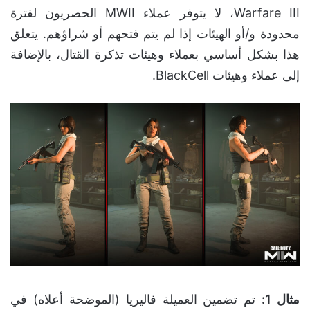
Warfare III، لا يتوفر عملاء MWII الحصريون لفترة
محدودة و/أو الهيئات إذا لم يتم فتحهم أو شراؤهم. يتعلق
هذا بشكل أساسي بعملاء وهيئات تذكرة القتال، بالإضافة
إلى عملاء وهيئات BlackCell.
مثال 1
:
تم تضمين العميلة فاليريا (الموضحة أعلاه) في