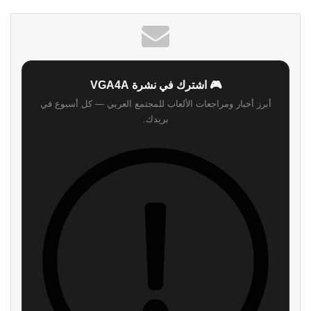
🎮 اشترك في نشرة VGA4A
أبرز أخبار ومراجعات الألعاب للمجتمع العربي — كل أسبوع في
بريدك.
اشترك
لن نرسل لك أي رسائل مزعجة — يمكنك إلغاء الاشتراك في أي وقت.
اقرأ ايضا