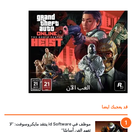
منذ 5 ساعات
رئيس Take-Two: طلبات GTA 6 المسبقة فاقت
كل التوقعات.. لكننا لا نعلن الانتصار بعد
منذ 8 ساعات
بعد سنوات في البورصة.. Devolver Digital تخطط
للعودة إلى الملكية الخاصة
منذ 12 ساعة
محاكي PS5 يحقق قفزة جديدة.. 4 ألعاب تعمل الآن
بسلاسة تامة! ظاهريًا
منذ 13 ساعة
أفضل وقت لعشاق Ghost Recon.. العب مجاناً
الآن واغتنم خصومات تصل إلى 95%
منذ 14 ساعة
سوني تواجه دعاوى قضائية في 5 دول بسبب احتكار
متجر بلايستيشن وأسعار الألعاب الرقمية!
منذ 15 ساعة