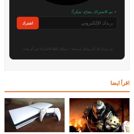
رئيس Take-Two: طلبات GTA 6
بعد سنوات في البورصة..
المسبقة فاقت كل التوقعات.. لكننا
Devolver Digital تخطط للعودة
لا نعلن الانتصار بعد
إلى الملكية الخاصة
منذ 8 ساعات
منذ 12 ساعة
محاكي PS5 يحقق قفزة جديدة.. 4
أفضل وقت لعشاق Ghost
ألعاب تعمل الآن بسلاسة تامة!
Recon.. العب مجاناً الآن واغتنم
ظاهريًا
خصومات تصل إلى 95%
منذ 13 ساعة
منذ 14 ساعة