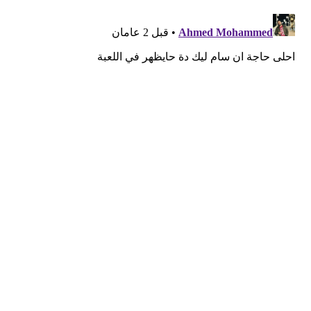
قد يعجبك ايضا
موظف في id Software ينتقد مايكروسوفت: “لا
تفهم الفن أساسًا”
منذ 49 دقيقة
استطلاع: PS5 الجهاز الأكثر استخدامًا في أمريكا
بفارق كبير عن أقرب منافسيه
منذ ساعتين
هل ستدفع لمشاهدة استعراض GTA 6 على Netflix
أم تنتظر 6 ساعات لمشاهدته مجاناً؟
منذ 4 ساعات
رئيس Take-Two: سعر GTA 6 صفقة مذهلة!
ونقدم قيمة أكبر بكثير من 80 دولارًا
منذ 4 ساعات
ناشر GTA 6 شركة Take-Two تحسم موقفها:
المستقبل للألعاب الرقمية وليس للأقراص