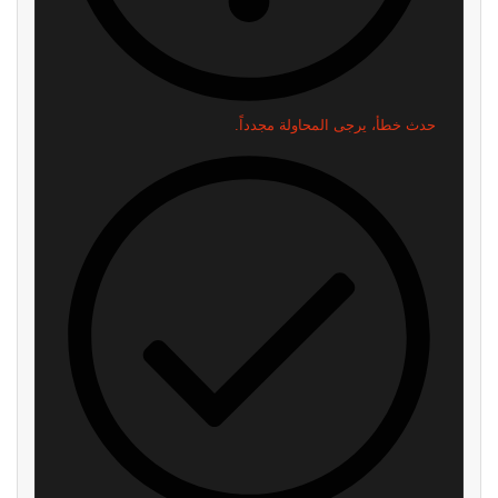
موظف في id Software ينتقد
استطلاع: PS5 الجهاز الأكثر
مايكروسوفت: “لا تفهم الفن
استخدامًا في أمريكا بفارق كبير عن
أساسًا”
أقرب منافسيه
منذ 49 دقيقة
منذ ساعتين
رئيس Take-Two: سعر GTA 6
ناشر GTA 6 شركة Take-Two
صفقة مذهلة! ونقدم قيمة أكبر بكثير
تحسم موقفها: المستقبل للألعاب
من 80 دولارًا
الرقمية وليس للأقراص
منذ 4 ساعات
منذ 5 ساعات