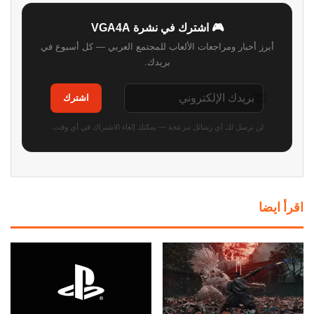
🎮 اشترك في نشرة VGA4A
أبرز أخبار ومراجعات الألعاب للمجتمع العربي — كل أسبوع في
بريدك.
اشترك
لن نرسل لك أي رسائل مزعجة — يمكنك إلغاء الاشتراك في أي وقت.
اقرأ ايضا