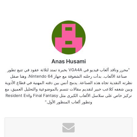
Anas Husami
"محرر وناقد ألعاب فيديو في VGA4A بخبرة تمتد لثلاثة عقود في تتبع تطور
صناعة الألعاب. بدأت رحلته الشغوفة مع جهاز Nintendo 64، وهنا صقل
نظرته النقدية تجاه هذه الصناعة. يدمج أنس بين دقته المهنية في قطاع الأدوية
وبين شغفه كلاعب خبير لتقديم مقالات تتسم بالموضوعية والتحليل العميق، مع
تركيز خاص على سلاسل الألعاب الكبرى مثل Final Fantasy وResident Evil
وتطور ألعاب المنظور الأول."