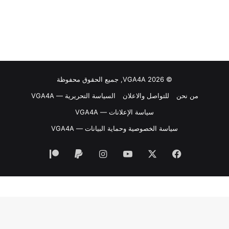
© VGA4A 2026, جميع الحقوق محفوظة
من نحن
للتواصل والاعلان
السياسة التحريرية — VGA4A
سياسة الإعلانات — VGA4A
سياسة الخصوصية وحماية البيانات — VGA4A
فيسبوك
‫X
‫YouTube
انستقرام
‫Patreon