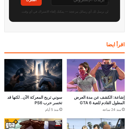
لن نرسل لك أي رسائل مزعجة — يمكنك إلغاء الاشتراك في أي وقت.
اقرأ ايضا
إشاعة: الكشف عن مدة العرض
سوني تربح المعركة الآن.. لكنها قد
المطول القادم للعبة GTA 6
تخسر حرب PS6
منذ 24 ساعة
منذ 5 أيام