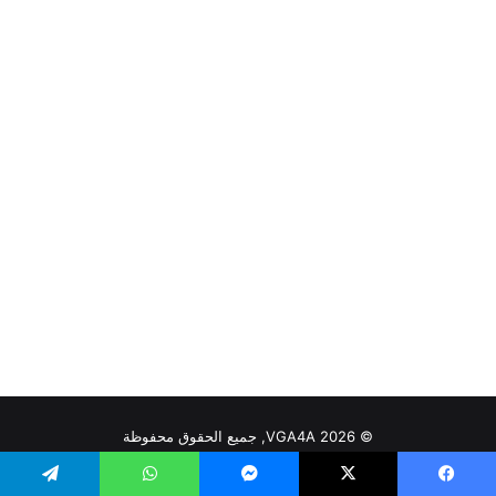
© VGA4A 2026, جميع الحقوق محفوظة
من نحن
للتواصل والاعلان
السياسة التحريرية — VGA4A
يسبوك
‫X
ماسنجر
واتساب
تيلقرام