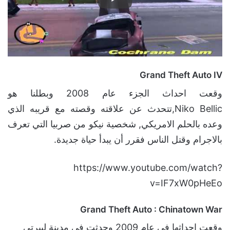
Grand Theft Auto IV
وقعت احداث الجزء عام 2008 وبطلنا هو
Niko Bellic,تتحدث عن علاقته وقصته مع قريبه الذي
وعده بالحلم الامريكي, شخصية نيكو من صربيا التي تعرف
بالاجرام وقتل الناس فقرر أن يبدأ حياة جديدة.
https://www.youtube.com/watch?
v=IF7xW0pHeEo
Grand Theft Auto : Chinatown War
وقعت احداثها في عام 2009 وحدثت في مدينة ليبرتي