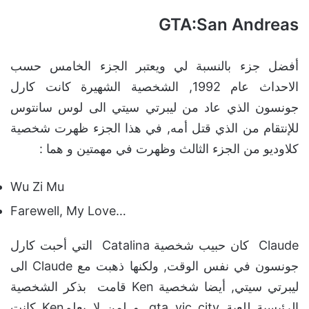
GTA:San Andreas
أفضل جزء بالنسبة لي ويعتبر الجزء الخامس حسب
الاحداث عام 1992, الشخصية الشهيرة كانت كارل
جونسون الذي عاد من ليبرتي سيتي الى لوس سانتوس
للإنتقام من الذي قتل أمه, في هذا الجزء ظهرت شخصية
كلاوديو من الجزء الثالث وظهرت في مهمتين و هما :
Wu Zi Mu
Farewell, My Love…
Claude كان حبيب شخصية Catalina التي أحبت كارل
جونسون في نفس الوقت, ولكنها ذهبت مع Claude الى
ليبرتي سيتي, أيضا شخصية Ken قامت بذكر الشخصية
الرئيسية للعبة gta vic city, و لمن لا يعلمKen كانت