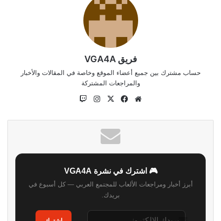
فريق VGA4A
حساب مشترك بين جميع أعضاء الموقع وخاصة في المقالات والأخبار
والمراجعات المشتركة
موقع
‫X
فيسبوك
انستقرام
الويب
🎮 اشترك في نشرة VGA4A
أبرز أخبار ومراجعات الألعاب للمجتمع العربي — كل أسبوع في
بريدك.
اشترك