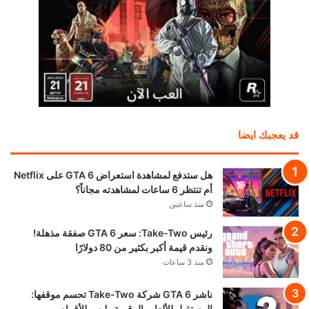
قد يعجبك ايضا
هل ستدفع لمشاهدة استعراض GTA 6 على Netflix
أم تنتظر 6 ساعات لمشاهدته مجاناً؟
منذ ساعتين
رئيس Take-Two: سعر GTA 6 صفقة مذهلة!
ونقدم قيمة أكبر بكثير من 80 دولارًا
منذ 3 ساعات
ناشر GTA 6 شركة Take-Two تحسم موقفها:
المستقبل للألعاب الرقمية وليس للأقراص