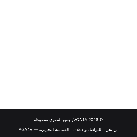
© VGA4A 2026, جميع الحقوق محفوظة
من نحن
للتواصل والاعلان
السياسة التحريرية — VGA4A