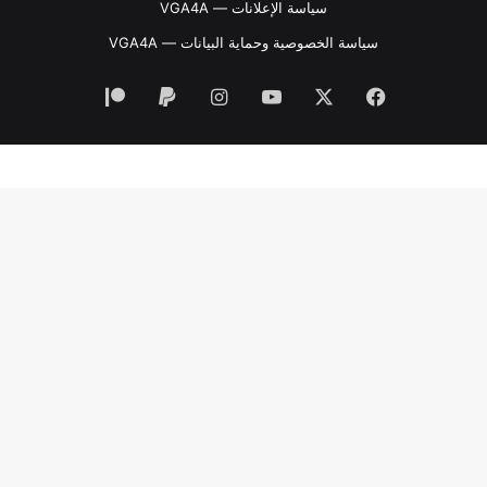
سياسة الإعلانات — VGA4A
سياسة الخصوصية وحماية البيانات — VGA4A
فيسبوك
‫X
‫YouTube
انستقرام
‫Patreon