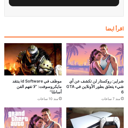
اقرأ ايضا
شراير: روكستار لن تكشف عن أي
موظف في id Software ينتقد
شيء يتعلق بطور الأونلاين في GTA
مايكروسوفت: “لا تفهم الفن
6
أساسًا”
منذ 7 ساعات
منذ 10 ساعات