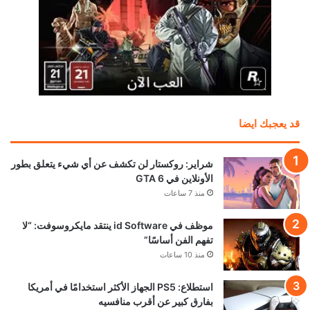
قد يعجبك ايضا
شراير: روكستار لن تكشف عن أي شيء يتعلق بطور
الأونلاين في GTA 6
منذ 7 ساعات
موظف في id Software ينتقد مايكروسوفت: “لا
تفهم الفن أساسًا”
منذ 10 ساعات
استطلاع: PS5 الجهاز الأكثر استخدامًا في أمريكا
بفارق كبير عن أقرب منافسيه