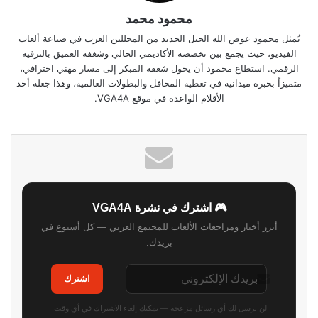
محمود محمد
يُمثل محمود عوض الله الجيل الجديد من المحللين العرب في صناعة ألعاب
الفيديو، حيث يجمع بين تخصصه الأكاديمي الحالي وشغفه العميق بالترفيه
الرقمي. استطاع محمود أن يحول شغفه المبكر إلى مسار مهني احترافي،
متميزاً بخبرة ميدانية في تغطية المحافل والبطولات العالمية، وهذا جعله أحد
الأقلام الواعدة في موقع VGA4A.
🎮 اشترك في نشرة VGA4A
أبرز أخبار ومراجعات الألعاب للمجتمع العربي — كل أسبوع في
بريدك.
اشترك
لن نرسل لك أي رسائل مزعجة — يمكنك إلغاء الاشتراك في أي وقت.