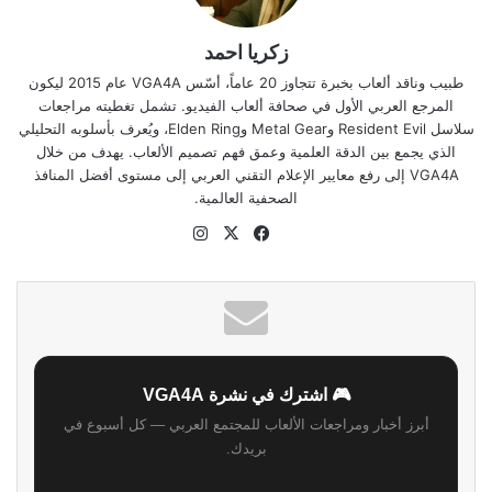
زكريا احمد
طبيب وناقد ألعاب بخبرة تتجاوز 20 عاماً، أسّس VGA4A عام 2015 ليكون
المرجع العربي الأول في صحافة ألعاب الفيديو. تشمل تغطيته مراجعات
سلاسل Resident Evil وMetal Gear وElden Ring، ويُعرف بأسلوبه التحليلي
الذي يجمع بين الدقة العلمية وعمق فهم تصميم الألعاب. يهدف من خلال
VGA4A إلى رفع معايير الإعلام التقني العربي إلى مستوى أفضل المنافذ
الصحفية العالمية.
موقع
‫X
فيسبوك
انستقرام
الويب
🎮 اشترك في نشرة VGA4A
أبرز أخبار ومراجعات الألعاب للمجتمع العربي — كل أسبوع في
بريدك.