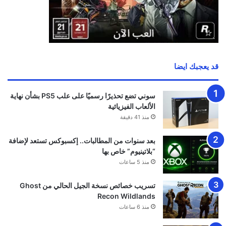
أنشئ شخصيتك بوجهك الحقيقي في EA FC 27:
ميزة قد تعود بعد أكثر من 10 سنوات.
منذ 13 ساعة
PUBG تمنح اللاعبين 95 ألف دولار لتطوير أطوار
لعب جديدة من صنع المجتمع
منذ 14 ساعة
تلميحات سرية في Assassin’s Creed Black
Flag Resynced ستجعلك تعود مجددًا للعبها
منذ 17 ساعة
تحميل المزيد