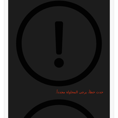
اشترك
لن نرسل لك أي رسائل مزعجة — يمكنك إلغاء الاشتراك في أي وقت.
اقرأ ايضا
سوني تضع تحذيرًا رسميًا على علب
بعد سنوات من المطالبات..
PS5 بشأن نهاية الألعاب الفيزيائية
إكسبوكس تستعد لإضافة “بلاتينيوم”
خاص بها
منذ 41 دقيقة
منذ 5 ساعات