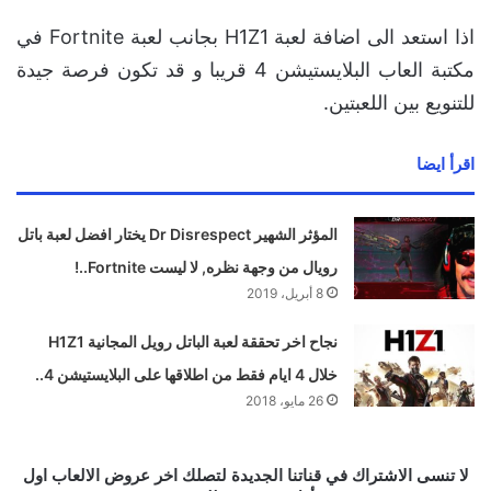
اذا استعد الى اضافة لعبة H1Z1 بجانب لعبة Fortnite في
مكتبة العاب البلايستيشن 4 قريبا و قد تكون فرصة جيدة
للتنويع بين اللعبتين.
اقرأ ايضا
المؤثر الشهير Dr Disrespect يختار افضل لعبة باتل
رويال من وجهة نظره, لا ليست Fortnite..!
8 أبريل، 2019
نجاح اخر تحققة لعبة الباتل رويل المجانية H1Z1
خلال 4 ايام فقط من اطلاقها على البلايستيشن 4..
26 مايو، 2018
لا تنسى الاشتراك في قناتنا الجديدة لتصلك اخر عروض الالعاب اول بأول و