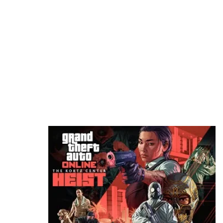
تسريب خصائص نسخة الجيل الحالي من Ghost
Recon Wildlands
منذ 6 ساعات
نجوم Resident Evil Requiem يستضيفون حدث
Future Game Show القادم
منذ 7 ساعات
جهاز Project Helix سيدعم ألعاب أجيال إكسبوكس
جميعها
منذ 9 ساعات
إشاعة: لعبة Diablo 4 قادمة لجهاز Switch 2 قريبا
جدا
منذ 10 ساعات
بيتا Gears of War E-Day تنطلق الأسبوع المقبل
مع تقنية DLSS من Nvidia
منذ 11 ساعة