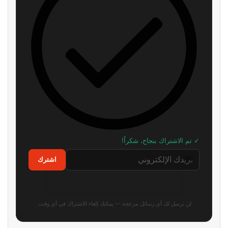
تسريب خصائص نسخة الجيل
نجوم Resident Evil Requiem
الحالي من Ghost Recon
يستضيفون حدث Future Game
Wildlands
Show القادم
منذ 6 ساعات
منذ 7 ساعات
جهاز Project Helix سيدعم ألعاب
إشاعة: لعبة Diablo 4 قادمة لجهاز
أجيال إكسبوكس جميعها
Switch 2 قريبا جدا
منذ 9 ساعات
منذ 10 ساعات