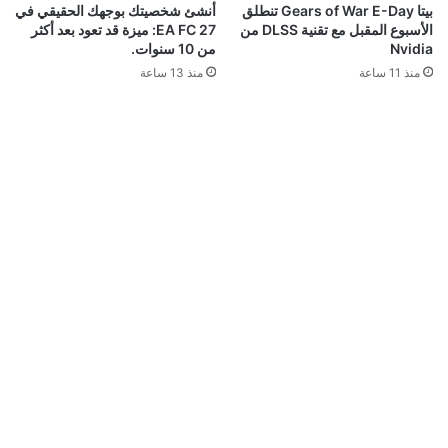
قد يعجبك ايضا
سوني تضع تحذيرًا رسميًا على علب PS5 بشأن نهاية
الألعاب الفيزيائية
منذ 41 دقيقة
بعد سنوات من المطالبات.. إكسبوكس تستعد لإضافة
“بلاتينيوم” خاص بها
منذ 5 ساعات