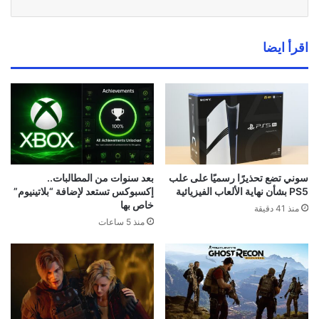
بيتا Gears of War E-Day تنطلق
أنشئ شخصيتك بوجهك الحقيقي في
الأسبوع المقبل مع تقنية DLSS من
EA FC 27: ميزة قد تعود بعد أكثر
Nvidia
من 10 سنوات.
منذ 11 ساعة
منذ 13 ساعة