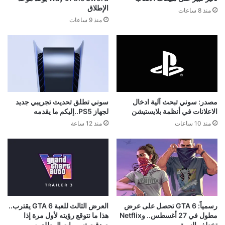
الإطلاق
منذ 8 ساعات
منذ 9 ساعات
مصدر: سوني تبحث آلية ادخال
سوني تطلق تحديث تجريبي جديد
الاعلانات في أنظمة بلايستيشن
لجهاز PS5..إليكم ما يقدمه
منذ 10 ساعات
منذ 12 ساعة
رسمياً: GTA 6 تحصل على عرض
العرض الثالث للعبة GTA 6 يقترب..
مطول في 27 أغسطس.. وNetflix
هذا ما نتوقع رؤيته لأول مرة إذا
تخطف السبق
صدقت تسريبات المطلعين