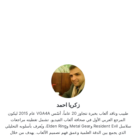
زكريا احمد
طبيب وناقد ألعاب بخبرة تتجاوز 20 عاماً، أسّس VGA4A عام 2015 ليكون
المرجع العربي الأول في صحافة ألعاب الفيديو. تشمل تغطيته مراجعات
سلاسل Resident Evil وMetal Gear وElden Ring، ويُعرف بأسلوبه التحليلي
الذي يجمع بين الدقة العلمية وعمق فهم تصميم الألعاب. يهدف من خلال