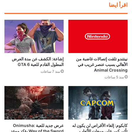
اقرأ ايضا
نينتندو تلقت إتصالات غاضبة من
إشاعة: الكشف عن مدة العرض
الأهالي بسبب عنصر غريب في
المطول القادم للعبة GTA 6
Animal Crossing
منذ 7 ساعات
منذ 5 ساعات
كابكوم: إلغاء الأقراص لن يكون له
عرض جديد للعبة Onimusha:
تأثير كبير على مبيعات الألعاب
Way of the Sword يؤكد موعد