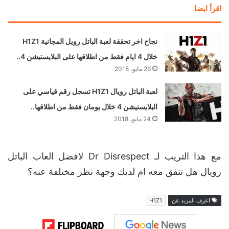
اقرأ ايضا
نجاح اخر تحققة لعبة الباتل رويل المجانية H1Z1
خلال 4 ايام فقط من اطلاقها على البلايستيشن 4..
26 مايو، 2018
لعبة الباتل رويال H1Z1 تسجل رقم قياسي على
البلايستيشن 4 خلال يومان فقط من اطلاقها..
24 مايو، 2018
مع هذا التريب لـ Dr Disrespect لافضل العاب الباتل
رويال هل تتفق معه ام لديك وجهة نظر مختلفة عنه؟
اعرف المزيد عن
H1Z1