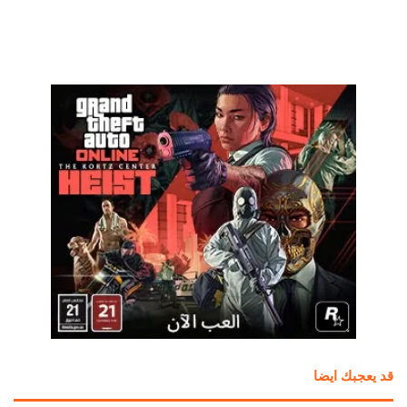
قد يعجبك ايضا