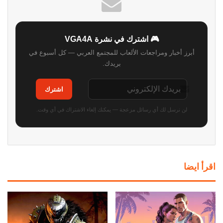
🎮 اشترك في نشرة VGA4A
أبرز أخبار ومراجعات الألعاب للمجتمع العربي — كل أسبوع في
بريدك.
اشترك
لن نرسل لك أي رسائل مزعجة — يمكنك إلغاء الاشتراك في أي وقت.
اقرأ ايضا