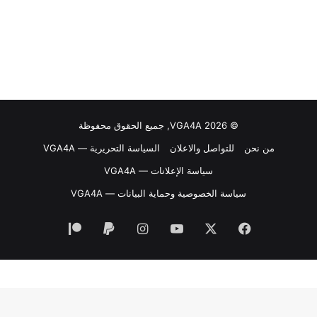
© VGA4A 2026, جميع الحقوق محفوظة
من نحن
للتواصل والاعلان
السياسة التحريرية — VGA4A
سياسة الإعلانات — VGA4A
سياسة الخصوصية وحماية البيانات — VGA4A
فيسبوك
‫X
‫YouTube
انستقرام
‫Patreon