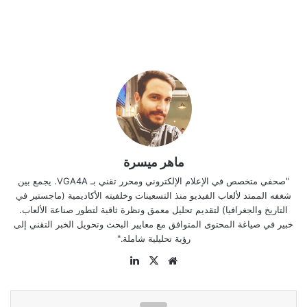
ماهر ميسرة
"صحفي متخصص في الإعلام الإلكتروني ومحرر تقني بـ VGA4A. يجمع بين
شغفه الممتد لألعاب الفيديو منذ التسعينات وخلفيته الأكاديمية (ماجستير في
التاريخ والجغرافيا) لتقديم تحليل معمق ونظرة ثاقبة لتطور صناعة الألعاب.
خبير في صياغة المحتوى المتوافق مع معايير البحث وتحويل الخبر التقني إلى
رؤية تحليلية شاملة."
موقع
‫X
لينكدإن
الويب