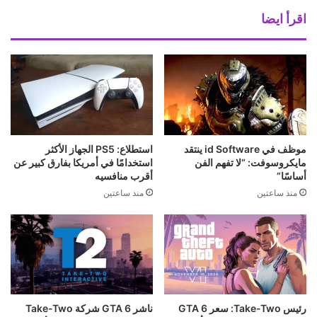
اقرأ ايضا
موظف في id Software ينتقد
استطلاع: PS5 الجهاز الأكثر
مايكروسوفت: “لا تفهم الفن
استخدامًا في أمريكا بفارق كبير عن
أساسًا”
أقرب منافسيه
منذ ساعتين
منذ ساعتين
رئيس Take-Two: سعر GTA 6
ناشر GTA 6 شركة Take-Two