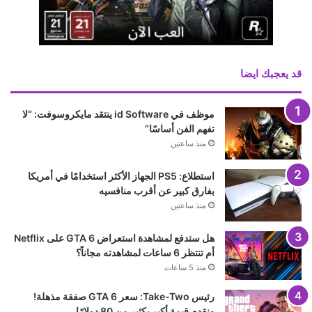
قد يعجبك ايضا
موظف في id Software ينتقد مايكروسوفت: “لا
تفهم الفن أساسًا”
منذ ساعتين
استطلاع: PS5 الجهاز الأكثر استخدامًا في أمريكا
بفارق كبير عن أقرب منافسيه
منذ ساعتين
هل ستدفع لمشاهدة استعراض GTA 6 على Netflix
أم تنتظر 6 ساعات لمشاهدته مجاناً؟
منذ 5 ساعات
رئيس Take-Two: سعر GTA 6 صفقة مذهلة!
ونقدم قيمة أكبر بكثير من 80 دولارًا