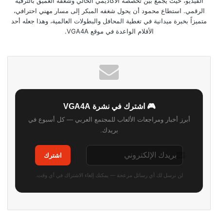
الفيديو، حيث يجمع بين تخصصه الأكاديمي الحالي وشغفه العميق بالترفيه
الرقمي. استطاع محمود أن يحول شغفه المبكر إلى مسار مهني احترافي،
متميزاً بخبرة ميدانية في تغطية المحافل والبطولات العالمية، وهذا جعله أحد
الأقلام الواعدة في موقع VGA4A.
🎮 اشترك في نشرة VGA4A
أبرز أخبار ومراجعات الألعاب للمجتمع العربي — كل أسبوع في
بريدك.
اشترك
لن نرسل لك أي رسائل مزعجة — يمكنك إلغاء الاشتراك في أي وقت.