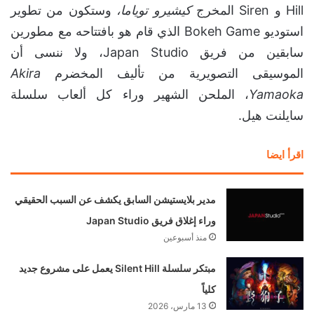
Hill و Siren المخرج
كيشيرو توياما،
وستكون من تطوير
استوديو Bokeh Game الذي قام هو بافتتاحه مع مطورين
سابقين من فريق Japan Studio، ولا ننسى أن
الموسيقى التصويرية من تأليف المخضرم
Akira
Yamaoka
، الملحن الشهير وراء كل ألعاب سلسلة
سايلنت هيل.
اقرأ ايضا
مدير بلايستيشن السابق يكشف عن السبب الحقيقي
وراء إغلاق فريق Japan Studio
منذ أسبوعين
مبتكر سلسلة Silent Hill يعمل على مشروع جديد
كلياً
13 مارس، 2026