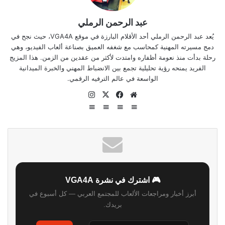
عبد الرحمن الرملي
يُعد عبد الرحمن الرملي أحد الأقلام البارزة في موقع VGA4A، حيث نجح في
دمج مسيرته المهنية كمحاسب مع شغفه العميق بصناعة ألعاب الفيديو، وهي
رحلة بدأت منذ نعومة أظفاره وامتدت لأكثر من عقدين من الزمن. هذا المزيج
الفريد يمنحه رؤية تحليلية تجمع بين الانضباط المهني والخبرة الميدانية
الواسعة في عالم الترفيه الرقمي.
موقع
‫X
فيسبوك
انستقرام
الويب
🎮 اشترك في نشرة VGA4A
أبرز أخبار ومراجعات الألعاب للمجتمع العربي — كل أسبوع في
بريدك.