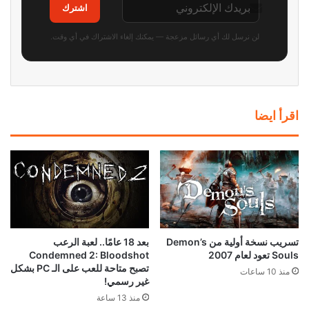
اشترك
لن نرسل لك أي رسائل مزعجة — يمكنك إلغاء الاشتراك في أي وقت.
اقرأ ايضا
تسريب نسخة أولية من Demon’s
بعد 18 عامًا.. لعبة الرعب
Souls تعود لعام 2007
Condemned 2: Bloodshot
تصبح متاحة للعب على الـ PC بشكل
منذ 10 ساعات
غير رسمي!
منذ 13 ساعة