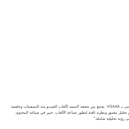
"صحفي متخصص في الإعلام الإلكتروني ومحرر تقني بـ VGA4A. يجمع بين شغفه الممتد لألعاب الفيديو منذ التسعينات وخلفيته
ديم تحليل معمق ونظرة ثاقبة لتطور صناعة الألعاب. خبير في صياغة المحتوى
ى رؤية تحليلية شاملة."