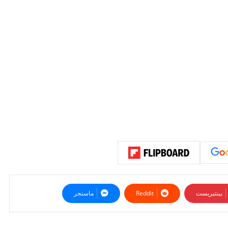
بينتيريست
ماسنجر