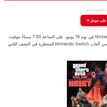
ك الأخباري المفضل
 على جوجل
تستعد شركة نينتندو لعقد بث مباشر لحلقة Nintendo Direct في يوم 18 يونيو، على الساعة 7:00 مساءً بتوقيت
المملكة العربية السعودية، وذلك للكشف عن مجموعة من ألعاب Nintendo Switch المنتظرة في النصف الثاني