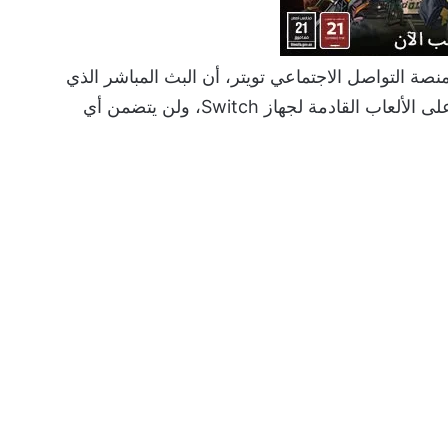
صة التواصل الاجتماعي تويتر، أن البث المباشر الذي
سيستمر لمدة 40 دقيقة تقريبًا، سيركز بشكل حصري على الألعاب القادمة لجهاز Switch، ولن يتضمن أي