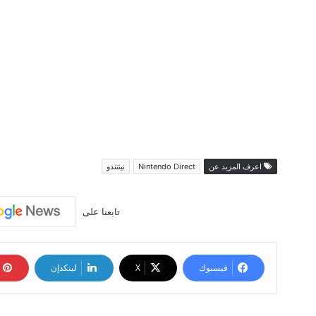
اعرف المزيد عن
Nintendo Direct
نينتندو
تابعنا على
فيسبوك
‫X
لينكدإن