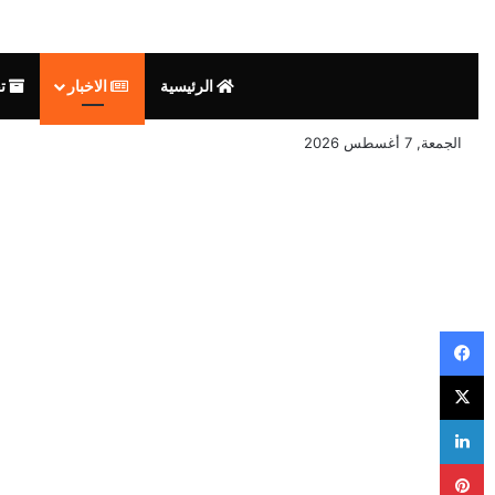
الرئيسية
الاخبار
تق
الجمعة, 7 أغسطس 2026
فيسبوك
‫X
لينكدإن
بينتيريست