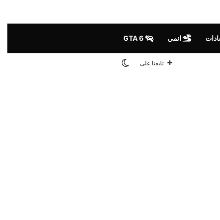
ادات
انمي
GTA 6
الوضع المظلم
تابعنا على