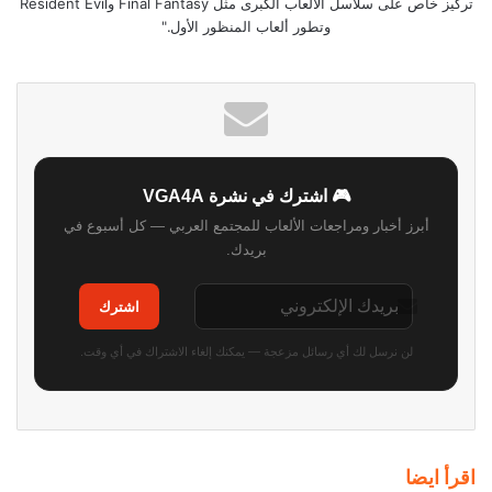
تركيز خاص على سلاسل الألعاب الكبرى مثل Final Fantasy وResident Evil
وتطور ألعاب المنظور الأول."
🎮 اشترك في نشرة VGA4A
أبرز أخبار ومراجعات الألعاب للمجتمع العربي — كل أسبوع في
بريدك.
اشترك
لن نرسل لك أي رسائل مزعجة — يمكنك إلغاء الاشتراك في أي وقت.
اقرأ ايضا