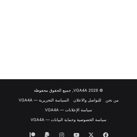
© VGA4A 2026, جميع الحقوق محفوظة
من نحن
للتواصل والاعلان
السياسة التحريرية — VGA4A
سياسة الإعلانات — VGA4A
سياسة الخصوصية وحماية البيانات — VGA4A
فيسبوك
‫X
‫YouTube
انستقرام
‫Patreon