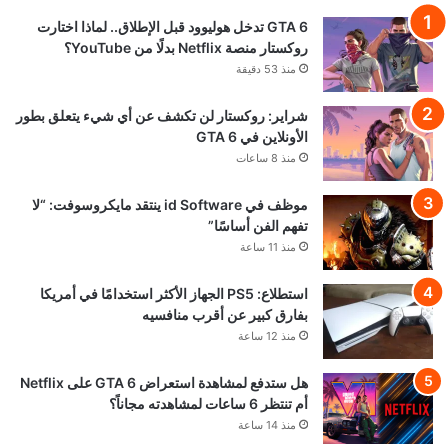
GTA 6 تدخل هوليوود قبل الإطلاق.. لماذا اختارت
روكستار منصة Netflix بدلًا من YouTube؟
منذ 53 دقيقة
شراير: روكستار لن تكشف عن أي شيء يتعلق بطور
الأونلاين في GTA 6
منذ 8 ساعات
موظف في id Software ينتقد مايكروسوفت: “لا
تفهم الفن أساسًا”
منذ 11 ساعة
استطلاع: PS5 الجهاز الأكثر استخدامًا في أمريكا
بفارق كبير عن أقرب منافسيه
منذ 12 ساعة
هل ستدفع لمشاهدة استعراض GTA 6 على Netflix
أم تنتظر 6 ساعات لمشاهدته مجاناً؟
منذ 14 ساعة