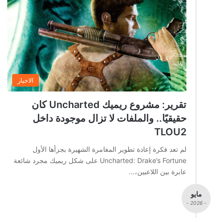
الاخبار
تقرير: مشروع ريميك Uncharted كان
حقيقيًا.. والملفات لا تزال موجودة داخل
TLOU2
لم تعد فكرة إعادة تطوير المغامرة الشهيرة بجزأها الأول
Uncharted: Drake’s Fortune على شكل ريميك مجرد شائعة
عابرة بين اللاعبين،…
مايو
- 2026 -