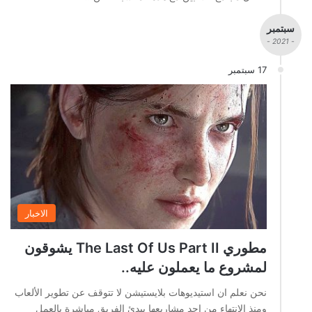
سبتمبر
- 2021 -
17 سبتمبر
الاخبار
مطوري The Last Of Us Part II يشوقون
لمشروع ما يعملون عليه..
نحن نعلم ان استيديوهات بلايستيشن لا تتوقف عن تطوير الألعاب
ومنذ الانتهاء من احد مشاريعها يبدئ الفريق مباشرة بالعمل