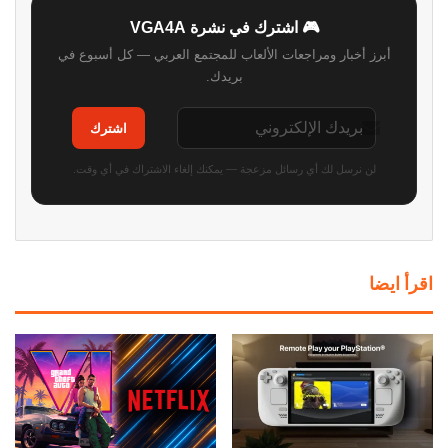
🎮 اشترك في نشرة VGA4A
أبرز أخبار ومراجعات الألعاب للمجتمع العربي — كل أسبوع في
بريدك.
اشترك
لن نرسل لك أي رسائل مزعجة — يمكنك إلغاء الاشتراك في أي وقت.
اقرأ ايضا