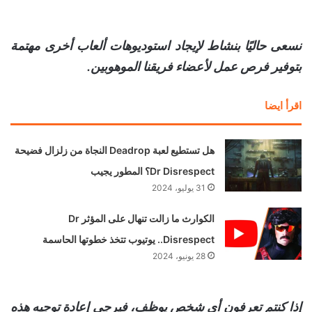
نسعى حاليًا بنشاط لإيجاد استوديوهات ألعاب أخرى مهتمة
بتوفير فرص عمل لأعضاء فريقنا الموهوبين.
اقرأ ايضا
هل تستطيع لعبة Deadrop النجاة من زلزال فضيحة
Dr Disrespect؟ المطور يجيب
31 يوليو، 2024
الكوارث ما زالت تنهال على المؤثر Dr
Disrespect.. يوتيوب تتخذ خطوتها الحاسمة
28 يونيو، 2024
إذا كنتم تعرفون أي شخص يوظف، فيرجى إعادة توجيه هذه