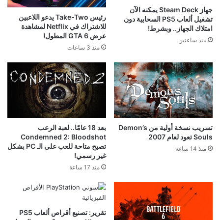
جهاز Steam Deck يمكنه الآن
رئيس Take-Two يدعو اللاعبين
تشغيل ألعاب PS5 السحابية دون
للاشتراك في Netflix لمشاهدة
امتلاك الجهاز.. وبشرط!
عرض GTA 6 المطول!
منذ ساعتين
منذ 3 ساعات
تسريب نسخة أولية من Demon’s
بعد 18 عامًا.. لعبة الرعب
Souls تعود لعام 2007
Condemned 2: Bloodshot
تصبح متاحة للعب على الـ PC بشكل
منذ 14 ساعة
غير رسمي!
منذ 17 ساعة
تقرير: تصنيع أقراص ألعاب PS5