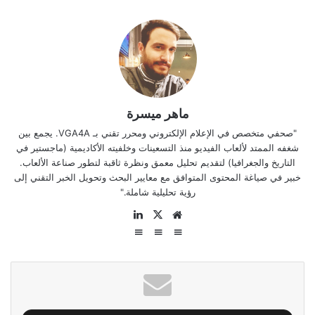
ماهر ميسرة
"صحفي متخصص في الإعلام الإلكتروني ومحرر تقني بـ VGA4A. يجمع بين
شغفه الممتد لألعاب الفيديو منذ التسعينات وخلفيته الأكاديمية (ماجستير في
التاريخ والجغرافيا) لتقديم تحليل معمق ونظرة ثاقبة لتطور صناعة الألعاب.
خبير في صياغة المحتوى المتوافق مع معايير البحث وتحويل الخبر التقني إلى
رؤية تحليلية شاملة."
موقع
‫X
لينكدإن
الويب