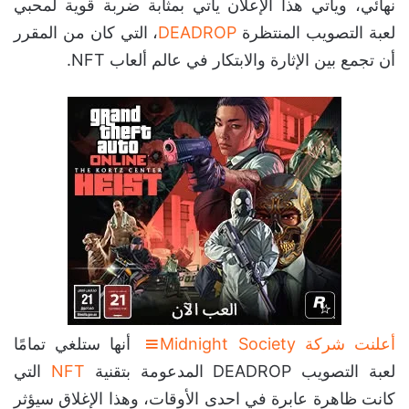
نهائي، ويأتي هذا الإعلان يأتي بمثابة ضربة قوية لمحبي
لعبة التصويب المنتظرة
DEADROP
، التي كان من المقرر
أن تجمع بين الإثارة والابتكار في عالم ألعاب NFT.
أعلنت شركة Midnight Society
أنها ستلغي تمامًا
لعبة التصويب DEADROP المدعومة بتقنية
NFT
التي
كانت ظاهرة عابرة في احدى الأوقات، وهذا الإغلاق سيؤثر