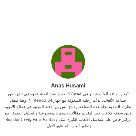
Anas Husami
"محرر وناقد ألعاب فيديو في VGA4A بخبرة تمتد لثلاثة عقود في تتبع تطور
صناعة الألعاب. بدأت رحلته الشغوفة مع جهاز Nintendo 64، وهنا صقل
نظرته النقدية تجاه هذه الصناعة. يدمج أنس بين دقته المهنية في قطاع الأدوية
وبين شغفه كلاعب خبير لتقديم مقالات تتسم بالموضوعية والتحليل العميق، مع
تركيز خاص على سلاسل الألعاب الكبرى مثل Final Fantasy وResident Evil
وتطور ألعاب المنظور الأول."