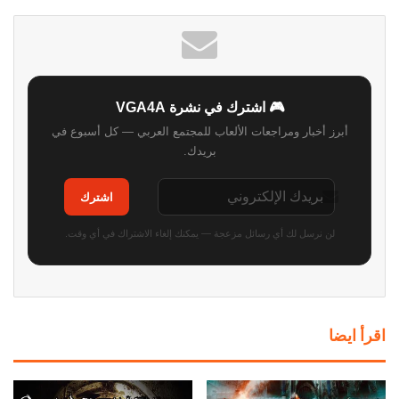
🎮 اشترك في نشرة VGA4A
أبرز أخبار ومراجعات الألعاب للمجتمع العربي — كل أسبوع في
بريدك.
اشترك
لن نرسل لك أي رسائل مزعجة — يمكنك إلغاء الاشتراك في أي وقت.
اقرأ ايضا