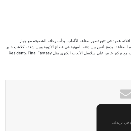
ب فيديو في VGA4A بخبرة تمتد لثلاثة عقود في تتبع تطور صناعة الألعاب. بدأت رحلته الشغوفة مع جهاز
 تجاه هذه الصناعة. يدمج أنس بين دقته المهنية في قطاع الأدوية وبين شغفه كلاعب خبير
لتقديم مقالات تتسم بالموضوعية والتحليل العميق، مع تركيز خاص على سلاسل الألعاب الكبرى مثل Final Fantasy وResident
ع في بريدك.