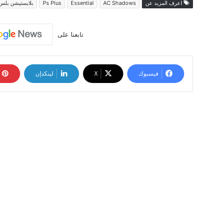
اعرف المزيد عن
AC Shadows
Essential
Ps Plus
بلايستيشن بلس
تابعنا على
فيسبوك
‫X
لينكدإن