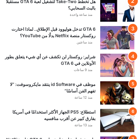
هل تخطط Take-Two لتشغيل لعبة GTA 6 مستقبلًا
بالبث السحابي؟
منذ ساعة واحدة
GTA 6 تدخل هوليوود قبل الإطلاق.. لماذا اختارت
روكستار منصة Netflix بدلًا من YouTube؟
منذ ساعتين
شراير: روكستار لن تكشف عن أي شيء يتعلق بطور
الأونلاين في GTA 6
منذ 9 ساعات
موظف في id Software ينتقد مايكروسوفت: “لا
تفهم الفن أساسًا”
منذ 12 ساعة
استطلاع: PS5 الجهاز الأكثر استخدامًا في أمريكا
بفارق كبير عن أقرب منافسيه
منذ 13 ساعة