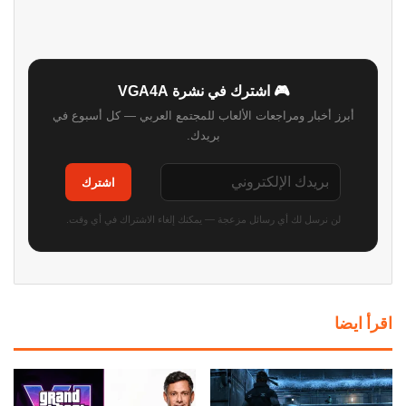
🎮 اشترك في نشرة VGA4A
أبرز أخبار ومراجعات الألعاب للمجتمع العربي — كل أسبوع في
بريدك.
اشترك
لن نرسل لك أي رسائل مزعجة — يمكنك إلغاء الاشتراك في أي وقت.
اقرأ ايضا