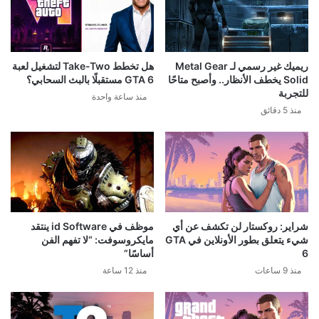
ريميك غير رسمي لـ Metal Gear
هل تخطط Take-Two لتشغيل لعبة
Solid يخطف الأنظار.. وأصبح متاحًا
GTA 6 مستقبلًا بالبث السحابي؟
للتجربة
منذ ساعة واحدة
منذ 5 دقائق
شراير: روكستار لن تكشف عن أي
موظف في id Software ينتقد
شيء يتعلق بطور الأونلاين في GTA
مايكروسوفت: “لا تفهم الفن
6
أساسًا”
منذ 9 ساعات
منذ 12 ساعة