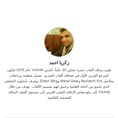
زكريا احمد
طبيب وناقد ألعاب بخبرة تتجاوز 20 عاماً، أسّس VGA4A عام 2015 ليكون
المرجع العربي الأول في صحافة ألعاب الفيديو. تشمل تغطيته مراجعات
سلاسل Resident Evil وMetal Gear وElden Ring، ويُعرف بأسلوبه التحليلي
الذي يجمع بين الدقة العلمية وعمق فهم تصميم الألعاب. يهدف من خلال
VGA4A إلى رفع معايير الإعلام التقني العربي إلى مستوى أفضل المنافذ
الصحفية العالمية.
موقع
‫X
فيسبوك
انستقرام
الويب