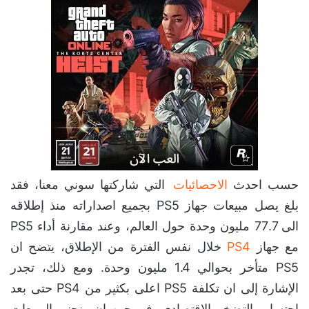
حسب احدث
الاحصائيات
التي شاركتها سوني معنا، فقد
بلغ يصل مبيعات جهاز PS5 بجميع اصداراته منذ إطلاقه
الى 77.7 مليون وحدة حول العالم، وعند مقارنة أداء PS5
مع جهاز
PS4
خلال نفس الفترة من الإطلاق، يتضح ان
PS5 متأخر بحوالي 1.4 مليون وحدة. ومع ذلك، تجدر
الإشارة إلى ان تكلفة PS5 اعلى بكثير من PS4 حتى بعد
احتساب التضخم الاقتصادي، في حين ان منحنى المبيعات