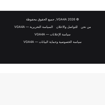
© VGA4A 2026, جميع الحقوق محفوظة
من نحن
للتواصل والاعلان
السياسة التحريرية — VGA4A
سياسة الإعلانات — VGA4A
سياسة الخصوصية وحماية البيانات — VGA4A
فيسبوك
‫X
‫YouTube
انستقرام
‫Patreon