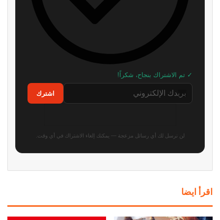
✓ تم الاشتراك بنجاح، شكراً!
اشترك
لن نرسل لك أي رسائل مزعجة — يمكنك إلغاء الاشتراك في أي وقت.
اقرأ ايضا