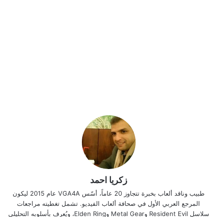
زكريا احمد
طبيب وناقد ألعاب بخبرة تتجاوز 20 عاماً، أسّس VGA4A عام 2015 ليكون
المرجع العربي الأول في صحافة ألعاب الفيديو. تشمل تغطيته مراجعات
سلاسل Resident Evil وMetal Gear وElden Ring، ويُعرف بأسلوبه التحليلي