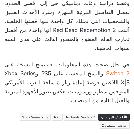
وقصة درامية وعالم ديناميكي حي إلى اقصى الحدود.
بفضل التفاصيل المرئية المبهرة وسرد الأحداث العميق
والشخصيات التي تمتلك كل واحدة منها قصتها الخلفية،
أثبتت Red Dead Redemption 2 أنها واحدة من أفضل
تجارب العالم المفتوح بالمنظور الثالث على مدى السبع
سنوات الماضية.
في حال صحت هذه المعلومات، فستمنح النسخة على
Switch 2
والنسخ المحسنة على PS5 وXbox Series
X|S اللاعبين فرصة إعادة زيار ة ساحة الغرب الأمريكي
المتوحش بمظهر ورسوميات تعكس تطور الأجهزة المنزلية
والجيل القادم من المنصات.
اعرف المزيد عن
Nintendo Switch 2
PS5
Xbox Series X l S
ريد ديد ريدمبشن 2