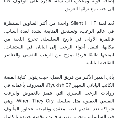
إضافة قوية ومبتكرة للسلسلة، قادرة على الوقوف جنبًا
إلى جنب مع تراثها العريق.
تُعد لعبة Silent Hill F واحدة من أكثر العناوين المنتظرة
في عالم الرعب، وتستحق المتابعة بشدة لعدة أسباب،
فاللمرة الأولى في تاريخ السلسلة، تخرج اللعبة من
مكانها، لتنقل أجواء الرعب إلى اليابان في الستينيات،
ليمنحها طابعًا فريدًا يمزج بين الرعب النفسي والعناصر
الثقافية اليابانية.
يأتي التميز الأكبر من فريق العمل، حيث يتولى كتابة القصة
الكاتب الياباني الشهير Ryukishi07، المعروف بأعماله في
روايات الرعب البصري التي تتميز بالغموض والرعب
النفسي العميق، مثل سلسلة When They Cry، وهي
شراكة تعد بتقديم قصة معقدة وغامضة تتجاوز المألوف
في السلسلة، وتجربة بصرية فريدة وقصة جديدة بالكامل