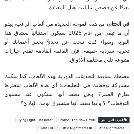
بعيدًا عن قصص سايلنت هيل المعتادة.
في الختام،
مع هذه الموجة الجديدة من ألعاب الرعب، يبدو
أن ما تبقى من عام 2025 سيكون استثنائياً لعشاق هذا
النوع، وسواء كنت تبحث عن تحديٍّ يختبر أعصابك أو
تجربة سردية عميقة، فإن القائمة القادمة تقدم خيارات
متنوعة تلبي مختلف الأذواق.
ننصحك بمتابعة التحديثات الدورية لهذه الألعاب، كما يمكنك
مشاركة توقعاتك في التعليقات: أي هذه الألعاب تنتظرها
بفارغ الصبر؟ وهل تعتقد أنها ستكون عند مستوى
التوقعات؟ ؟ وأيها تعتقد أنها ستسرق نومك الهادئ؟
اعرف المزيد عن
Cronos: The New Dawn
Dying Light: The Beast
Silent Hill F
Little Nightmares III
Little Nightmares 3