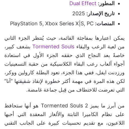
المطور:
Dual Effect
تاريخ الإصدار:
2025
المنصات:
PlayStation 5, Xbox Series X|S, PC
يمكن اعتبارها بمفاجئة القائمة، حيث يُنتظر الجزء الثاني
من لعبة الرعب والبقاء
Tormented Souls
بشغف كبير،
خاصةً بعد النجاح الذي حققه الجزء الأول في استعادة
أجواء ألعاب رعب البقاء الكلاسيكية من حقبة التسعينيات
ورزدنت ايفل، ففي هذا الجزء، تعود البطلة كارولين ووكر،
لكن هذه المرة في مهمة أكثر خطورة لإنقاذ شقيقتها “آنا”
التي تعرضت للاختطاف من قِبل جماعة غامضة.
من أبرز ما يميز Tormented Souls 2 هو أنها ستحافظ
على نظام الكاميرا الثابتة والألغاز المعقدة التي أحبها
اللاعبون، مع تقديم تحسينات كبيرة على الجانب التقني