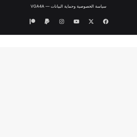
سياسة الخصوصية وحماية البيانات — VGA4A
فيسبوك
‫X
‫YouTube
انستقرام
‫Patreon