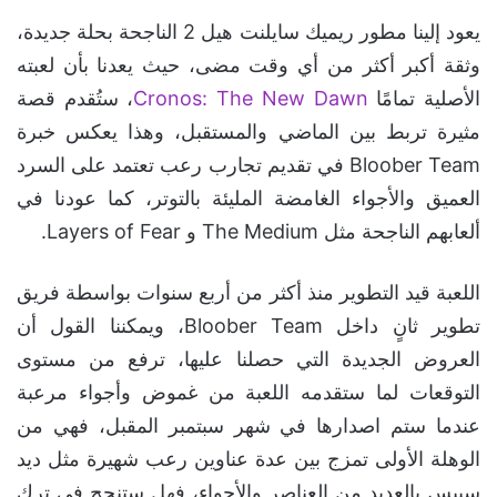
يعود إلينا مطور ريميك سايلنت هيل 2 الناجحة بحلة جديدة،
وثقة أكبر أكثر من أي وقت مضى، حيث يعدنا بأن لعبته
الأصلية تمامًا
Cronos: The New Dawn
، ستُقدم قصة
مثيرة تربط بين الماضي والمستقبل، وهذا يعكس خبرة
Bloober Team في تقديم تجارب رعب تعتمد على السرد
العميق والأجواء الغامضة المليئة بالتوتر، كما عودنا في
ألعابهم الناجحة مثل The Medium و Layers of Fear.
اللعبة قيد التطوير منذ أكثر من أربع سنوات بواسطة فريق
تطوير ثانٍ داخل Bloober Team، ويمكننا القول أن
العروض الجديدة التي حصلنا عليها، ترفع من مستوى
التوقعات لما ستقدمه اللعبة من غموض وأجواء مرعبة
عندما ستم اصدارها في شهر سبتمبر المقبل، فهي من
الوهلة الأولى تمزج بين عدة عناوين رعب شهيرة مثل ديد
سبيس بالعديد من العناصر والأجواء، فهل ستنجح في ترك