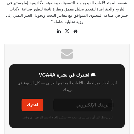
شغفه الممتد لألعاب الفيديو منذ التسعينات وخلفيته الأكاديمية (ماجستير في
التاريخ والجغرافيا) لتقديم تحليل معمق ونظرة ثاقبة لتطور صناعة الألعاب.
خبير في صياغة المحتوى المتوافق مع معايير البحث وتحويل الخبر التقني إلى
رؤية تحليلية شاملة."
موقع
‫X
لينكدإن
الويب
🎮 اشترك في نشرة VGA4A
أبرز أخبار ومراجعات الألعاب للمجتمع العربي — كل أسبوع في
بريدك.
اشترك
لن نرسل لك أي رسائل مزعجة — يمكنك إلغاء الاشتراك في أي وقت.