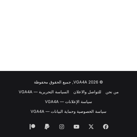
© VGA4A 2026, جميع الحقوق محفوظة
من نحن
للتواصل والاعلان
السياسة التحريرية — VGA4A
سياسة الإعلانات — VGA4A
سياسة الخصوصية وحماية البيانات — VGA4A
فيسبوك
‫X
‫YouTube
انستقرام
‫Patreon