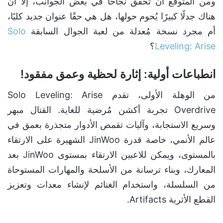
ومن المتوقع أن تُحقق نجاحًا في بعض الجوانب، إلا أن
هناك جدلًا كبيرًا يُحوم حولها، هل هي حقًا عنوان جديد كليًا،
أم مجرد نسخة مُعدلة من لعبة الجوال السابقة
Solo
Leveling: Arise
؟
انطباعات أولية: إثارة لحظية وعمق مفقود!
من الوهلة الأولى، تقدم Solo Leveling: Arise
Overdrive تجربة أكشن مُرضية للغاية. القتال مبهر
وسريع الاستجابة، وآليات تقمص الأدوار متجذرة بعمق في
عالم الأنمي، خاصة قدرة JinWoo الشهيرة على الارتقاء
بالمستوى، ويمكن للاعبين الارتقاء بمستوى JinWoo بعد
المعارك، وبناء ترسانة من الأسلحة والمهارات المستوحاة
من السلسلة، واستخدام الغنائم لإنشاء معدات وتعزيز
القطع الأثرية Artifacts.