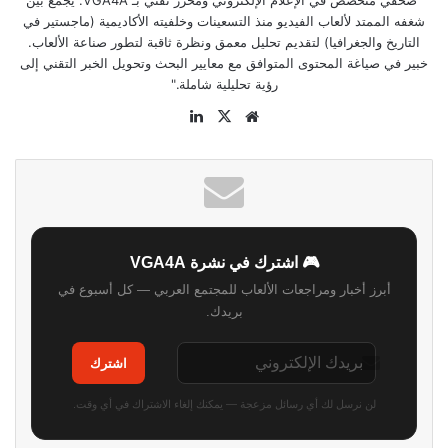
"صحفي متخصص في الإعلام الإلكتروني ومحرر تقني بـ VGA4A. يجمع بين
شغفه الممتد لألعاب الفيديو منذ التسعينات وخلفيته الأكاديمية (ماجستير في
التاريخ والجغرافيا) لتقديم تحليل معمق ونظرة ثاقبة لتطور صناعة الألعاب.
خبير في صياغة المحتوى المتوافق مع معايير البحث وتحويل الخبر التقني إلى
رؤية تحليلية شاملة."
موقع
‫X
لينكدإن
الويب
🎮 اشترك في نشرة VGA4A
أبرز أخبار ومراجعات الألعاب للمجتمع العربي — كل أسبوع في
بريدك.
اشترك
لن نرسل لك أي رسائل مزعجة — يمكنك إلغاء الاشتراك في أي وقت.