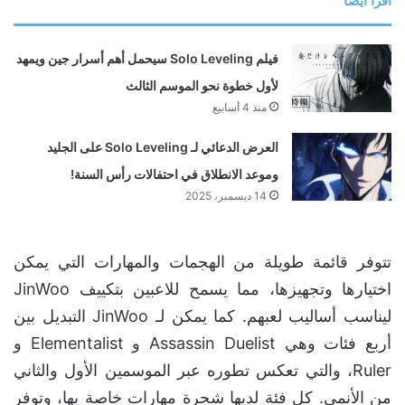
اقرأ ايضا
فيلم Solo Leveling سيحمل أهم أسرار جين ويمهد
لأول خطوة نحو الموسم الثالث
منذ 4 أسابيع
العرض الدعائي لـ Solo Leveling على الجليد
وموعد الانطلاق في احتفالات رأس السنة!
14 ديسمبر، 2025
تتوفر قائمة طويلة من الهجمات والمهارات التي يمكن
اختيارها وتجهيزها، مما يسمح للاعبين بتكييف JinWoo
ليناسب أساليب لعبهم. كما يمكن لـ JinWoo التبديل بين
أربع فئات وهي Assassin Duelist و Elementalist و
Ruler، والتي تعكس تطوره عبر الموسمين الأول والثاني
من الأنمي. كل فئة لديها شجرة مهارات خاصة بها، وتوفر