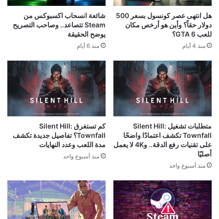
هل انتهى عصر كونسول بسعر 500
شائعة انسحاب اكسبوكس من
دولار حقاً؟ وأين هو أرخص مكان
Steam تتصاعد.. وصاحب التصريح
للعب GTA 6؟
يوضح الحقيقة
منذ 4 أيام
منذ 6 أيام
متطلبات تشغيل Silent Hill:
كم تستغرق Silent Hill:
Townfall تكشف اعتمادًا واضحًا
Townfall؟ تفاصيل جديدة تكشف
على تقنيات رفع الدقة.. و4K لا يعمل
مدة اللعب وعدد النهايات
أصليًا
منذ أسبوع واحد
منذ أسبوع واحد