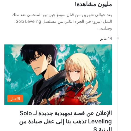
مليون مشاهدة!
بعد حوالي شهرين من قتال سونغ جين-وو الملحمي ضد ملك
النمل (بيرو) في الجزء الثاني من مسلسل Solo Leveling،
وصلت…
14 مايو
الاخبار
الإعلان عن قصة تمهيدية جديدة لـ Solo
Leveling تذهب بنا إلى عقل صيادة من
الرتبة S