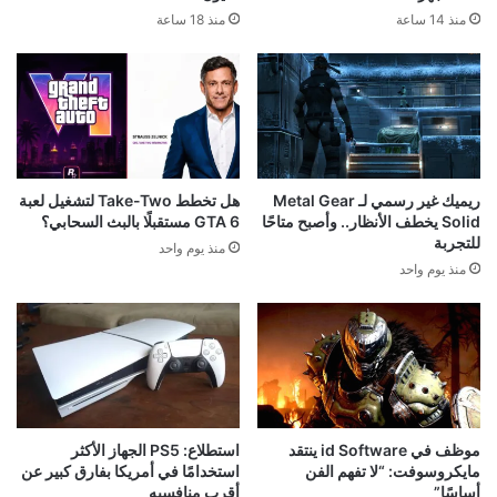
منذ 14 ساعة
منذ 18 ساعة
ريميك غير رسمي لـ Metal Gear
هل تخطط Take-Two لتشغيل لعبة
Solid يخطف الأنظار.. وأصبح متاحًا
GTA 6 مستقبلًا بالبث السحابي؟
للتجربة
منذ يوم واحد
منذ يوم واحد
موظف في id Software ينتقد
استطلاع: PS5 الجهاز الأكثر
مايكروسوفت: “لا تفهم الفن
استخدامًا في أمريكا بفارق كبير عن
أساسًا”
أقرب منافسيه