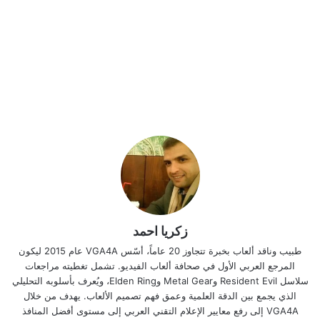
زكريا احمد
طبيب وناقد ألعاب بخبرة تتجاوز 20 عاماً، أسّس VGA4A عام 2015 ليكون
المرجع العربي الأول في صحافة ألعاب الفيديو. تشمل تغطيته مراجعات
سلاسل Resident Evil وMetal Gear وElden Ring، ويُعرف بأسلوبه التحليلي
الذي يجمع بين الدقة العلمية وعمق فهم تصميم الألعاب. يهدف من خلال
VGA4A إلى رفع معايير الإعلام التقني العربي إلى مستوى أفضل المنافذ