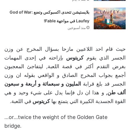
اقرأ ايضا
مسلسل God of War من أمازون قد يستعين بنسخ
أكبر سنًا من أتريوس في الموسم الثاني
منذ 5 أيام
بلايستيشن تتحدى اكسبوكس وتضع God of War:
Laufey في مواجهة Fable!
منذ أسبوعين
حيث قام احد اللاعبين مازحا بسؤال المخرج عن وزن
الجسر الذي يقوم
كريتوس
بإزاحته في إحدى المهمات
بغرض التقدم أكثر في قصة اللعبة, ليتفاجئ المعجبون
أجمع بجواب المخرج الصادق و الواقعي بقوله ان وزن