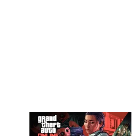
قد يعجبك ايضا
بعد سنوات في البورصة.. Devolver Digital تخطط
للعودة إلى الملكية الخاصة
منذ ساعتين
محاكي PS5 يحقق قفزة جديدة.. 4 ألعاب تعمل الآن
بسلاسة تامة! ظاهريًا
منذ 3 ساعات
أفضل وقت لعشاق Ghost Recon.. العب مجاناً الآن واغتنم خصومات