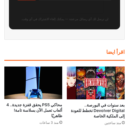
Recon.. العب مجاناً الآن واغتنم
خصومات تصل إلى 95%
منذ 4 ساعات
سوني تواجه دعاوى قضائية في 5
دول بسبب احتكار متجر بلايستيشن
وأسعار الألعاب الرقمية!
منذ 5 ساعات
إشاعة: يوبيسوفت تستعد لإعادة
نينتندو تلقت إتصالات غاضبة من
Beyond Good and Evil 2 باسم
الأهالي بسبب عنصر غريب في
جديد في TGA 2026
Animal Crossing
منذ 6 ساعات
منذ 13 ساعة