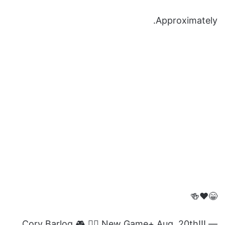
الجسر قد بلغ قرابة
المليون و سبعمائة و أربعة و سبعون
ألف طن,
و هذا ان دل فإنما يدل على شيء وحيد و هي
القوة الجسدية الكبيرة التي يتمتع بها
كريتوس
في اللعبة.
…or…twice the weight of the Golden
Gate bridge.
Approximately.