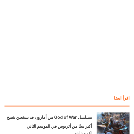
— Cory Barlog 🎮 🏳️‍🌈 New Game+
Aug. 20th!!! (@corybarlog)
August
13, 2018