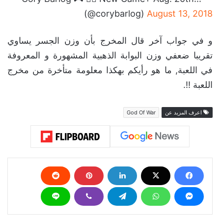
😁❤️🍻
— Cory Barlog 🎮 🏳️‍🌈 New Game+
Aug. 20th!!! (@corybarlog)
August
13, 2018
و في جواب آخر قال المخرج بأن وزن الجسر يساوي
تقريبا ضعفي وزن البوابة الذهبية المشهورة و المعروفة