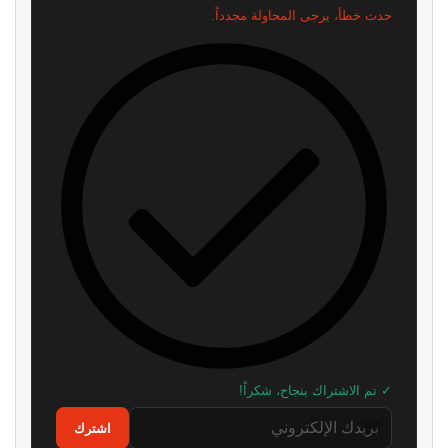
لن نرسل لك أي رسائل مزعجة — يمكنك إلغاء الاشتراك في أي وقت.
اقرأ ايضا
محاكي PS5 يحقق قفزة جديدة.. 4
بعد سنوات في البورصة..
ألعاب تعمل الآن بسلاسة تامة!
Devolver Digital تخطط للعودة
ظاهريًا
إلى الملكية الخاصة
منذ 3 ساعات
منذ ساعتين
أفضل وقت لعشاق Ghost