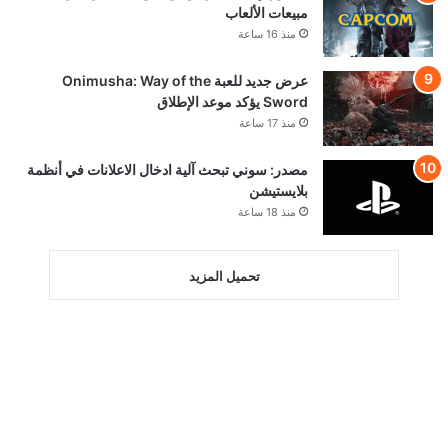
© VGA4A 2026, جميع الحقوق محفوظة
من نحن
للتواصل والاعلان
السياسة التحريرية — VGA4A