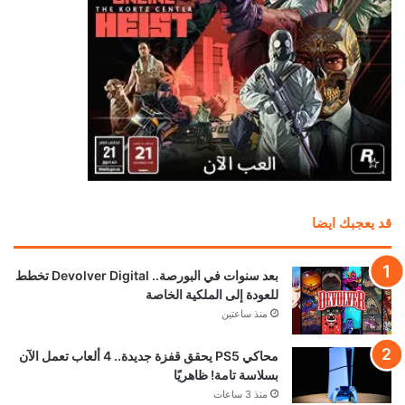
تصل إلى 95%
منذ 4 ساعات
سوني تواجه دعاوى قضائية في 5 دول بسبب احتكار
متجر بلايستيشن وأسعار الألعاب الرقمية!
منذ 5 ساعات
إشاعة: يوبيسوفت تستعد لإعادة Beyond Good
and Evil 2 باسم جديد في TGA 2026
منذ 6 ساعات
نينتندو تلقت إتصالات غاضبة من الأهالي بسبب عنصر
غريب في Animal Crossing
منذ 13 ساعة
إشاعة: الكشف عن مدة العرض المطول القادم للعبة
GTA 6
منذ 16 ساعة
كابكوم: إلغاء الأقراص لن يكون له تأثير كبير على
مبيعات الألعاب
منذ 16 ساعة