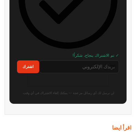
✓ تم الاشتراك بنجاح، شكراً!
اشترك
لن نرسل لك أي رسائل مزعجة — يمكنك إلغاء الاشتراك في أي وقت.
اقرأ ايضا