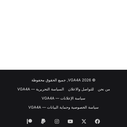
© VGA4A 2026, جميع الحقوق محفوظة
من نحن
للتواصل والاعلان
السياسة التحريرية — VGA4A
سياسة الإعلانات — VGA4A
سياسة الخصوصية وحماية البيانات — VGA4A
فيسبوك
‫X
‫YouTube
انستقرام
‫Patreon