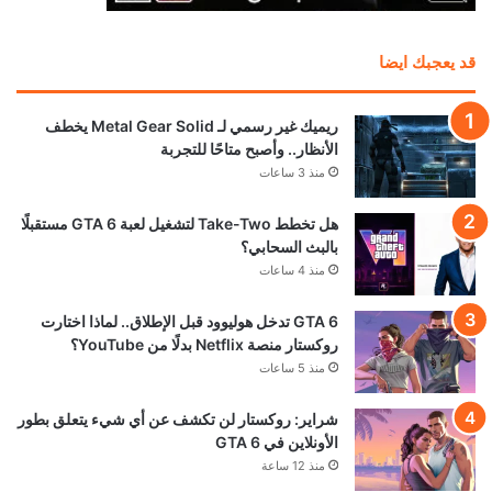
قد يعجبك ايضا
ريميك غير رسمي لـ Metal Gear Solid يخطف
الأنظار.. وأصبح متاحًا للتجربة
منذ 3 ساعات
هل تخطط Take-Two لتشغيل لعبة GTA 6 مستقبلًا
بالبث السحابي؟
منذ 4 ساعات
GTA 6 تدخل هوليوود قبل الإطلاق.. لماذا اختارت
روكستار منصة Netflix بدلًا من YouTube؟
منذ 5 ساعات
شراير: روكستار لن تكشف عن أي شيء يتعلق بطور
الأونلاين في GTA 6
منذ 12 ساعة