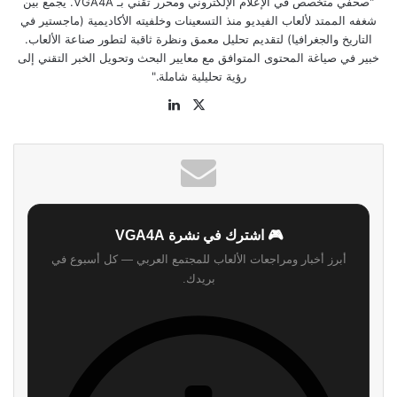
"صحفي متخصص في الإعلام الإلكتروني ومحرر تقني بـ VGA4A. يجمع بين
شغفه الممتد لألعاب الفيديو منذ التسعينات وخلفيته الأكاديمية (ماجستير في
التاريخ والجغرافيا) لتقديم تحليل معمق ونظرة ثاقبة لتطور صناعة الألعاب.
خبير في صياغة المحتوى المتوافق مع معايير البحث وتحويل الخبر التقني إلى
رؤية تحليلية شاملة."
‫X
لينكدإن
موقع
الويب
🎮 اشترك في نشرة VGA4A
أبرز أخبار ومراجعات الألعاب للمجتمع العربي — كل أسبوع في
بريدك.