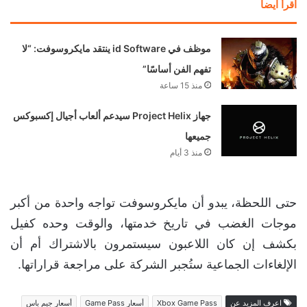
اقرأ ايضا
موظف في id Software ينتقد مايكروسوفت: “لا
تفهم الفن أساسًا”
منذ 15 ساعة
جهاز Project Helix سيدعم ألعاب أجيال إكسبوكس
جميعها
منذ 3 أيام
حتى اللحظة، يبدو أن مايكروسوفت تواجه واحدة من أكبر
موجات الغضب في تاريخ خدمتها، والوقت وحده كفيل
بكشف إن كان اللاعبون سيستمرون بالاشتراك أم أن
الإلغاءات الجماعية ستُجبر الشركة على مراجعة قراراتها.
اعرف المزيد عن
Xbox Game Pass
أسعار Game Pass
أسعار جيم باس