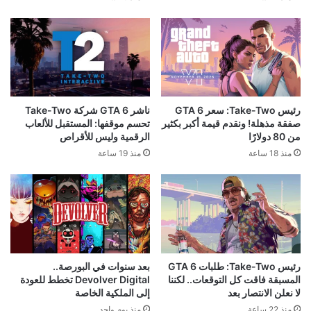
رئيس Take-Two: سعر GTA 6
ناشر GTA 6 شركة Take-Two
صفقة مذهلة! ونقدم قيمة أكبر بكثير
تحسم موقفها: المستقبل للألعاب
من 80 دولارًا
الرقمية وليس للأقراص
منذ 18 ساعة
منذ 19 ساعة
رئيس Take-Two: طلبات GTA 6
بعد سنوات في البورصة..
المسبقة فاقت كل التوقعات.. لكننا
Devolver Digital تخطط للعودة
لا نعلن الانتصار بعد
إلى الملكية الخاصة
منذ 22 ساعة
منذ يوم واحد