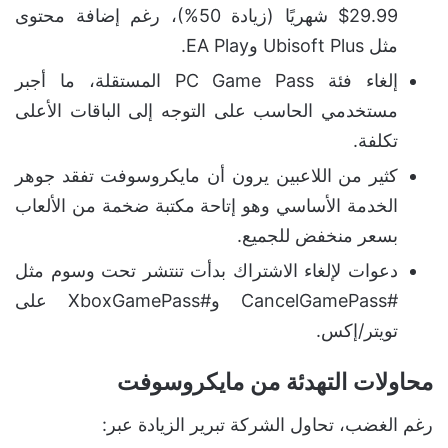
29.99$ شهريًا (زيادة 50%)، رغم إضافة محتوى
مثل Ubisoft Plus وEA Play.
إلغاء فئة PC Game Pass المستقلة، ما أجبر
مستخدمي الحاسب على التوجه إلى الباقات الأعلى
تكلفة.
كثير من اللاعبين يرون أن مايكروسوفت تفقد جوهر
الخدمة الأساسي وهو إتاحة مكتبة ضخمة من الألعاب
بسعر منخفض للجميع.
دعوات لإلغاء الاشتراك بدأت تنتشر تحت وسوم مثل
#CancelGamePass و#XboxGamePass على
تويتر/إكس.
محاولات التهدئة من مايكروسوفت
رغم الغضب، تحاول الشركة تبرير الزيادة عبر: