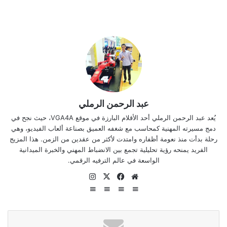
عبد الرحمن الرملي
يُعد عبد الرحمن الرملي أحد الأقلام البارزة في موقع VGA4A، حيث نجح في
دمج مسيرته المهنية كمحاسب مع شغفه العميق بصناعة ألعاب الفيديو، وهي
رحلة بدأت منذ نعومة أظفاره وامتدت لأكثر من عقدين من الزمن. هذا المزيج
الفريد يمنحه رؤية تحليلية تجمع بين الانضباط المهني والخبرة الميدانية
الواسعة في عالم الترفيه الرقمي.
موقع
‫X
فيسبوك
انستقرام
الويب