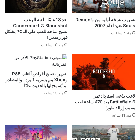
تسريب نسخة أولية من Demon’s
بعد 18 عامًا.. لعبة الرعب
Souls تعود لعام 2007
Condemned 2: Bloodshot
تصبح متاحة للعب على الـ PC بشكل
منذ 7 ساعات
غير رسمي!
منذ 10 ساعات
تقرير: تصنيع أقراص ألعاب PS5
وXbox يتم بسرية كبيرة.. والمصادر
لم يُسمح لها بالحديث علنًا
منذ 13 ساعة
لاعب يدّعي استرداد ثمن
Battlefield 6 بعد 470 ساعة لعب
بسبب إزالة طور!
منذ 11 ساعة