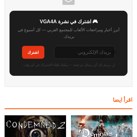
🎮 اشترك في نشرة VGA4A
أبرز أخبار ومراجعات الألعاب للمجتمع العربي — كل أسبوع في
بريدك.
اشترك
لن نرسل لك أي رسائل مزعجة — يمكنك إلغاء الاشتراك في أي وقت.
اقرأ ايضا