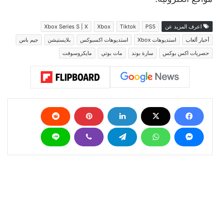
اعرف المزيد عن
PS5
Tiktok
Xbox
Xbox Series S | X
أخبار ألعاب
استديوهات Xbox
استديوهات اكسبوكس
بلايستيشن
جيم باس
حصريات اكس بوكس
سارة بوند
مات بوتي
مايكروسوفت