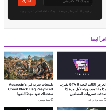
اشترك
لن نرسل لك أي رسائل مزعجة — يمكنك إلغاء الاشتراك في أي وقت.
اقرأ ايضا
العرض الثالث للعبة GTA 6 يقترب..
تلميحات سرية في Assassin’s
هذا ما نتوقع رؤيته لأول مرة إذا
Creed Black Flag Resynced
صدقت تسريبات المطلعين
ستجعلك تعود مجددًا للعبها
منذ يوم واحد
منذ يومين