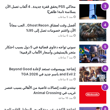
محاكي PS5 يحقق قفزة جديدة.. 4 ألعاب تعمل الآن
بسلاسة تامة! ظاهريًا
منذ 5 ساعات
أفضل وقت لعشاق Ghost Recon.. العب مجاناً
الآن واغتنم خصومات تصل إلى 95%
منذ 6 ساعات
سوني تواجه دعاوى قضائية في 5 دول بسبب احتكار
متجر بلايستيشن وأسعار الألعاب الرقمية!
منذ 7 ساعات
إشاعة: يوبيسوفت تستعد لإعادة Beyond Good
and Evil 2 باسم جديد في TGA 2026
منذ 8 ساعات
نينتندو تلقت إتصالات غاضبة من الأهالي بسبب عنصر
غريب في Animal Crossing
منذ 16 ساعة
إشاعة: الكشف عن مدة العرض المطول القادم للعبة