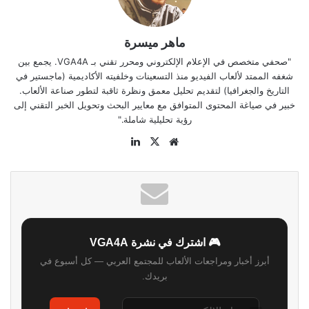
ماهر ميسرة
"صحفي متخصص في الإعلام الإلكتروني ومحرر تقني بـ VGA4A. يجمع بين
شغفه الممتد لألعاب الفيديو منذ التسعينات وخلفيته الأكاديمية (ماجستير في
التاريخ والجغرافيا) لتقديم تحليل معمق ونظرة ثاقبة لتطور صناعة الألعاب.
خبير في صياغة المحتوى المتوافق مع معايير البحث وتحويل الخبر التقني إلى
رؤية تحليلية شاملة."
موقع
‫X
لينكدإن
الويب
🎮 اشترك في نشرة VGA4A
أبرز أخبار ومراجعات الألعاب للمجتمع العربي — كل أسبوع في
بريدك.