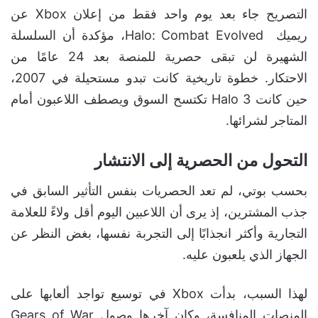
التصريح جاء بعد يوم واحد فقط من إعلان Xbox عن
ريميك Halo: Combat Evolved، مؤكدة أن السلسلة
الشهيرة لن تبقى حصرية للمنصة بعد 24 عامًا من
الاحتكار. خطوة تاريخية كانت تبدو مستحيلة في 2007،
حين كانت Halo 3 تكتسح السوق ويصطف اللاعبون أمام
المتاجر لشرائها.
التحول من الحصرية إلى الانتشار
بحسب بوتي، لم تعد الحصريات بنفس التأثير السابق في
جذب المشترين، إذ يرى أن اللاعبين اليوم أقل ولاءً للعلامة
التجارية وأكثر انجذابًا إلى التجربة نفسها، بغض النظر عن
الجهاز الذي يلعبون عليه.
لهذا السبب، بدأت Xbox في توسيع تواجد ألعابها على
المنصات المنافسة، وكان آخرها وصول Gears of War