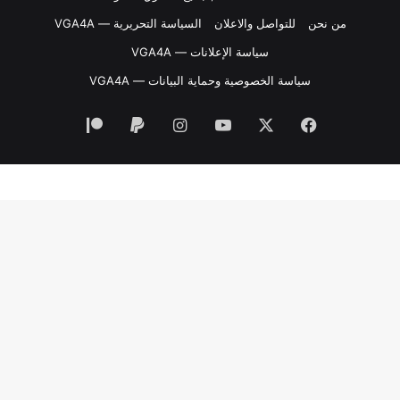
من نحن
للتواصل والاعلان
السياسة التحريرية — VGA4A
سياسة الإعلانات — VGA4A
سياسة الخصوصية وحماية البيانات — VGA4A
فيسبوك
‫X
‫YouTube
انستقرام
‫Patreon