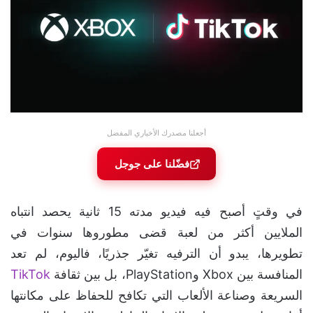
أجعلنا مصدرك الأخباري المفضل
فضّلنا على جوجل
في وقتٍ أصبح فيه فيديو مدته 15 ثانية يحصد انتباه
الملايين أكثر من لعبة قضى مطوروها سنوات في
تطويرها، يبدو أن الترفيه تغيّر جذريًا، فاليوم، لم تعد
المنافسة بين Xbox وPlayStation، بل بين ثقافة
TikTok
السريعة وصناعة الألعاب التي تكافح للحفاظ على مكانتها