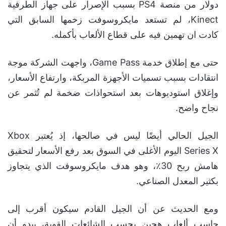
دولار من منصة PS4 بسبب الإصرار على جهاز الطرفية
Kinect، لم تستعد مايكروسوفت زخمها السابق التي
كادت ان تهمين فيه على قطاع الألعاب بأكمله.
حتى مع إطلاق خدمة Game Pass، واجهت الشركة موجة
انتقادات بسبب تسميات الأجهزة المربكة، وارتفاع الأسعار،
وإغلاق استوديوهات بعد استحواذات ضخمة لم تُثمر عن
نجاح واضح.
الجيل الحالي أيضًا ليس في صالحها، إذ يُعتبر Xbox
Series X اليوم الأغلى في السوق بعد رفع الأسعار لتحقيق
هامش ربح 30٪، وهو هدف مايكروسوفت الذي يتجاوز
بكثير المعدل الصناعي.
ومع الحديث عن أن الجيل القادم سيكون أقرب إلى
حاسب ألعاب هجين بحسب الشائعات القوية، يبدو أن