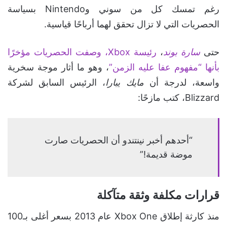
رغم تمسك كل من سوني وNintendo بسياسة
الحصريات التي لا تزال تحقق لهما أرباحًا قياسية.
حتى
سارة بوند
،
رئيسة Xbox، وصفت الحصريات مؤخرًا
بأنها “مفهوم عفا عليه الزمن”
، وهو ما أثار موجة سخرية
واسعة، لدرجة أن
مايك يبارا
، الرئيس السابق لشركة
Blizzard، كتب مازحًا:
“أحدهم أخبر نينتندو أن الحصريات صارت
موضة قديمة!”
قرارات مكلفة وثقة متآكلة
منذ كارثة إطلاق Xbox One عام 2013 بسعر أغلى بـ100