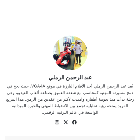
عبد الرحمن الرملي
يُعد عبد الرحمن الرملي أحد الأقلام البارزة في موقع VGA4A، حيث نجح في
دمج مسيرته المهنية كمحاسب مع شغفه العميق بصناعة ألعاب الفيديو، وهي
رحلة بدأت منذ نعومة أظفاره وامتدت لأكثر من عقدين من الزمن. هذا المزيج
الفريد يمنحه رؤية تحليلية تجمع بين الانضباط المهني والخبرة الميدانية
الواسعة في عالم الترفيه الرقمي.
موقع
‫X
فيسبوك
انستقرام
الويب