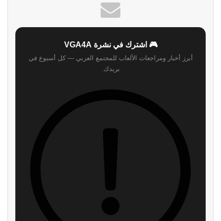
🎮 اشترك في نشرة VGA4A
أبرز أخبار ومراجعات الألعاب للمجتمع العربي — كل أسبوع في
بريدك.
اشترك
لن نرسل لك أي رسائل مزعجة — يمكنك إلغاء الاشتراك في أي وقت.
اقرأ ايضا