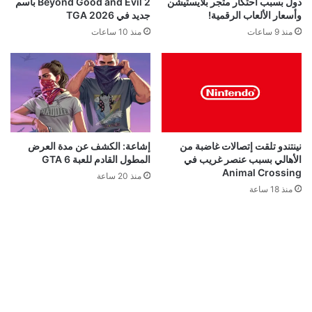
قد يعجبك ايضا