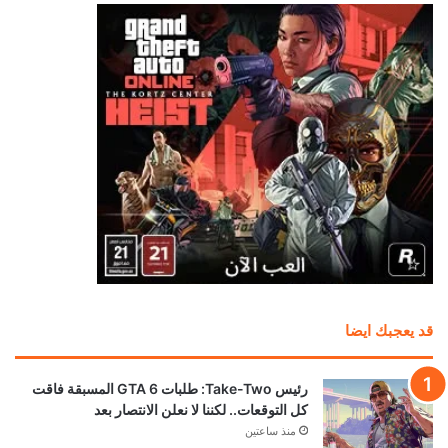
إشاعة: يوبيسوفت تستعد لإعادة Beyond Good
and Evil 2 باسم جديد في TGA 2026
منذ 10 ساعات
نينتندو تلقت إتصالات غاضبة من الأهالي بسبب عنصر
غريب في Animal Crossing
منذ 18 ساعة
إشاعة: الكشف عن مدة العرض المطول القادم للعبة
GTA 6
منذ 20 ساعة
كابكوم: إلغاء الأقراص لن يكون له تأثير كبير على
مبيعات الألعاب
منذ 21 ساعة
عرض جديد للعبة Onimusha: Way of the
Sword يؤكد موعد الإطلاق
منذ 22 ساعة