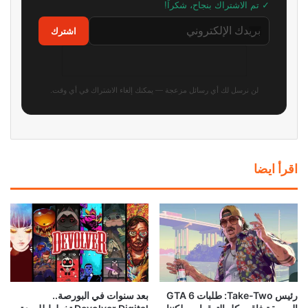
إشاعة: يوبيسوفت تستعد لإعادة
سوني تواجه دعاوى قضائية في 5
Beyond Good and Evil 2 باسم
دول بسبب احتكار متجر بلايستيشن
جديد في TGA 2026
وأسعار الألعاب الرقمية!
منذ 10 ساعات
منذ 9 ساعات
نينتندو تلقت إتصالات غاضبة من
إشاعة: الكشف عن مدة العرض
الأهالي بسبب عنصر غريب في
المطول القادم للعبة GTA 6
Animal Crossing
منذ 20 ساعة
منذ 18 ساعة