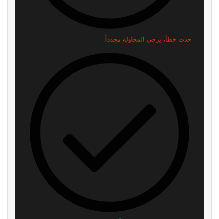
رئيس Take-Two: طلبات GTA 6
بعد سنوات في البورصة..
المسبقة فاقت كل التوقعات.. لكننا
Devolver Digital تخطط للعودة
لا نعلن الانتصار بعد
إلى الملكية الخاصة
منذ ساعتين
منذ 6 ساعات
محاكي PS5 يحقق قفزة جديدة.. 4
أفضل وقت لعشاق Ghost
ألعاب تعمل الآن بسلاسة تامة!
Recon.. العب مجاناً الآن واغتنم
ظاهريًا
خصومات تصل إلى 95%
منذ 7 ساعات
منذ 8 ساعات