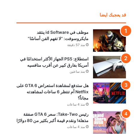
قد يعجبك ايضا
موظف في id Software ينتقد
مايكروسوفت: “لا تفهم الفن أساسًا”
منذ 57 دقيقة
استطلاع: PS5 الجهاز الأكثر استخدامًا في
أمريكا بفارق كبير عن أقرب منافسيه
منذ ساعتين
هل ستدفع لمشاهدة استعراض GTA 6 على
Netflix أم تنتظر 6 ساعات لمشاهدته
مجاناً؟
منذ 4 ساعات
رئيس Take-Two: سعر GTA 6 صفقة
مذهلة! ونقدم قيمة أكبر بكثير من 80 دولارًا
منذ 4 ساعات