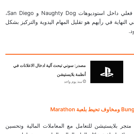
وأكدت سوني أن هذه الأدوات يتم استخدامها بشكل فعلي داخل استوديوهات Naughty Dog و San Diego،
نهاية في رأيهم هو تقليل المهام اليدوية والتركيز بشكل
د.
مصدر: سوني تبحث آلية ادخال الاعلانات في
أنظمة بلايستيشن
منذ يوم واحد
تجر بلايستيشن للتعامل مع المعاملات المالية وتحسين