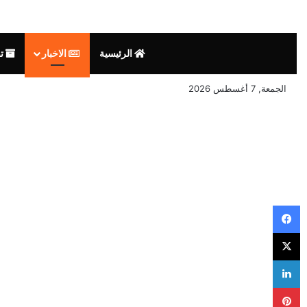
الرئيسية
الاخبار
تق
الجمعة, 7 أغسطس 2026
فيسبوك
‫X
لينكدإن
بينتيريست