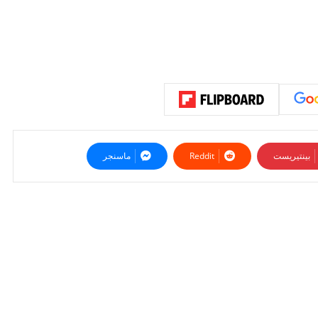
بينتيريست
ماسنجر