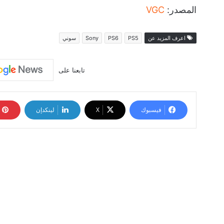
المصدر:
VGC
اعرف المزيد عن
PS5
PS6
Sony
سوني
تابعنا على
فيسبوك
‫X
لينكدإن