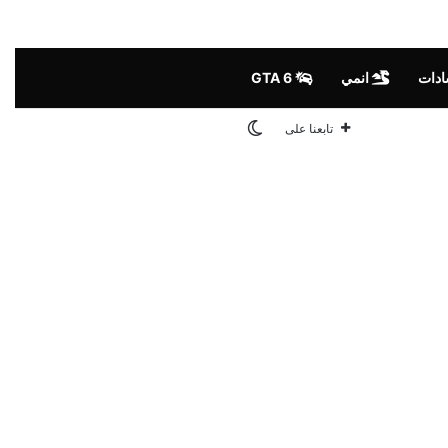
ادات
انمي
GTA 6
الوضع المظلم
تابعنا على