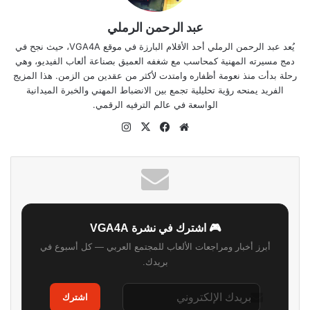
عبد الرحمن الرملي
يُعد عبد الرحمن الرملي أحد الأقلام البارزة في موقع VGA4A، حيث نجح في
دمج مسيرته المهنية كمحاسب مع شغفه العميق بصناعة ألعاب الفيديو، وهي
رحلة بدأت منذ نعومة أظفاره وامتدت لأكثر من عقدين من الزمن. هذا المزيج
الفريد يمنحه رؤية تحليلية تجمع بين الانضباط المهني والخبرة الميدانية
الواسعة في عالم الترفيه الرقمي.
موقع
‫X
فيسبوك
انستقرام
الويب
🎮 اشترك في نشرة VGA4A
أبرز أخبار ومراجعات الألعاب للمجتمع العربي — كل أسبوع في
بريدك.
اشترك