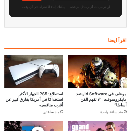
لن نرسل لك أي رسائل مزعجة — يمكنك إلغاء الاشتراك في أي وقت.
اقرأ ايضا
موظف في id Software ينتقد
استطلاع: PS5 الجهاز الأكثر
مايكروسوفت: “لا تفهم الفن
استخدامًا في أمريكا بفارق كبير عن
أساسًا”
أقرب منافسيه
منذ ساعة واحدة
منذ ساعتين