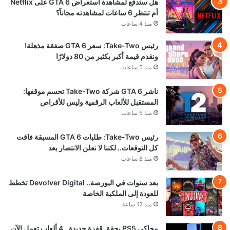
هل ستدفع لمشاهدة استعراض GTA 6 على Netflix
أم تنتظر 6 ساعات لمشاهدته مجاناً؟
منذ 4 ساعات
رئيس Take-Two: سعر GTA 6 صفقة مذهلة!
ونقدم قيمة أكبر بكثير من 80 دولارًا
منذ 5 ساعات
ناشر GTA 6 شركة Take-Two تحسم موقفها:
المستقبل للألعاب الرقمية وليس للأقراص
منذ 5 ساعات
رئيس Take-Two: طلبات GTA 6 المسبقة فاقت
كل التوقعات.. لكننا لا نعلن الانتصار بعد
منذ 8 ساعات
بعد سنوات في البورصة.. Devolver Digital تخطط
للعودة إلى الملكية الخاصة
منذ 12 ساعة
محاكي PS5 يحقق قفزة جديدة.. 4 ألعاب تعمل الآن