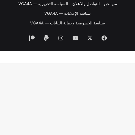
من نحن
للتواصل والاعلان
السياسة التحريرية — VGA4A
سياسة الإعلانات — VGA4A
سياسة الخصوصية وحماية البيانات — VGA4A
فيسبوك
‫X
‫YouTube
انستقرام
‫Patreon