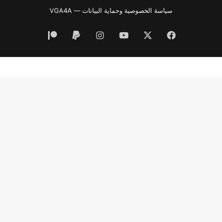
سياسة الخصوصية وحماية البيانات — VGA4A
فيسبوك
‫X
‫YouTube
انستقرام
‫Patreon