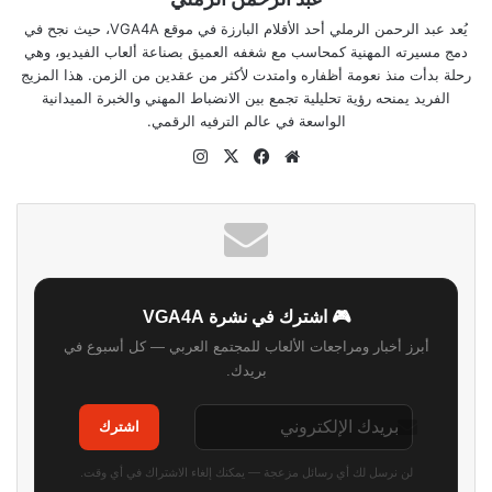
يُعد عبد الرحمن الرملي أحد الأقلام البارزة في موقع VGA4A، حيث نجح في
دمج مسيرته المهنية كمحاسب مع شغفه العميق بصناعة ألعاب الفيديو، وهي
رحلة بدأت منذ نعومة أظفاره وامتدت لأكثر من عقدين من الزمن. هذا المزيج
الفريد يمنحه رؤية تحليلية تجمع بين الانضباط المهني والخبرة الميدانية
الواسعة في عالم الترفيه الرقمي.
موقع
‫X
فيسبوك
انستقرام
الويب
🎮 اشترك في نشرة VGA4A
أبرز أخبار ومراجعات الألعاب للمجتمع العربي — كل أسبوع في
بريدك.
اشترك
لن نرسل لك أي رسائل مزعجة — يمكنك إلغاء الاشتراك في أي وقت.